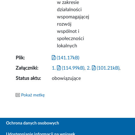
w zakresie
działalności
wspomagającej
rozwój
wspólnot i
społeczności
lokalnych
Plik:
(141.17kB)
Załączniki:
1.
(114.99kB)
,
2.
(101.21kB)
,
Status aktu:
obowiązujące
Pokaż metkę
Ochrona danych osobowych
Udostępnianie informacji na wniosek