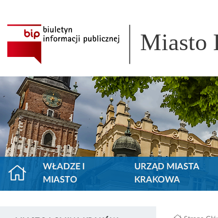
Miasto
WŁADZE I
URZĄD MIASTA
MIASTO
KRAKOWA