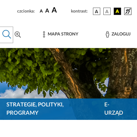
A
A
czcionka:
A
kontrast:
MAPA STRONY
ZALOGUJ
STRATEGIE, POLITYKI,
E-
PROGRAMY
URZĄD