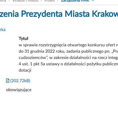
ówna
Władze i miasto
Prawo
Zarządzenia PMK
zenia Prezydenta Miasta Krako
rka
Tytuł
w sprawie rozstrzygnięcia otwartego konkursu ofert n
do 31 grudnia 2022 roku, zadania publicznego pn. „Pro
cudzoziemców”, w zakresie działalności na rzecz inte
4 ust. 1 pkt 5a ustawy o działalności pożytku publiczn
dotacji
(202.72kB)
obowiązujące