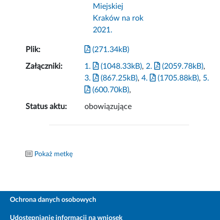
Miejskiej
Kraków na rok
2021.
Plik:
(271.34kB)
Załączniki:
1.
(1048.33kB)
,
2.
(2059.78kB)
,
3.
(867.25kB)
,
4.
(1705.88kB)
,
5.
(600.70kB)
,
Status aktu:
obowiązujące
Pokaż metkę
Ochrona danych osobowych
Udostępnianie informacji na wniosek