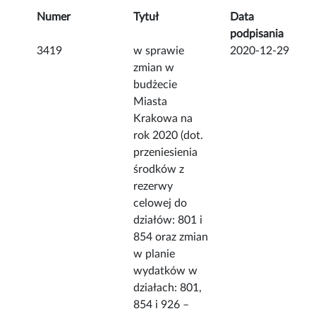
Numer
Tytuł
Data
podpisania
3419
w sprawie
2020-12-29
zmian w
budżecie
Miasta
Krakowa na
rok 2020 (dot.
przeniesienia
środków z
rezerwy
celowej do
działów: 801 i
854 oraz zmian
w planie
wydatków w
działach: 801,
854 i 926 –