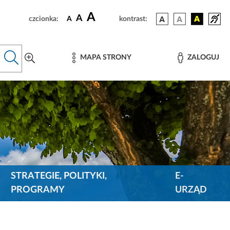
A
A
czcionka:
A
kontrast:
MAPA STRONY
ZALOGUJ
STRATEGIE, POLITYKI,
E-
PROGRAMY
URZĄD