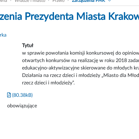
ówna
Władze i miasto
Prawo
Zarządzenia PMK
zenia Prezydenta Miasta Krako
rka
Tytuł
w sprawie powołania komisji konkursowej do opinio
otwartych konkursów na realizację w roku 2018 zadań
edukacyjno-aktywizacyjne skierowane do młodych kra
Działania na rzecz dzieci i młodzieży „Miasto dla Młod
rzecz dzieci i młodzieży”.
(80.38kB)
obowiązujące