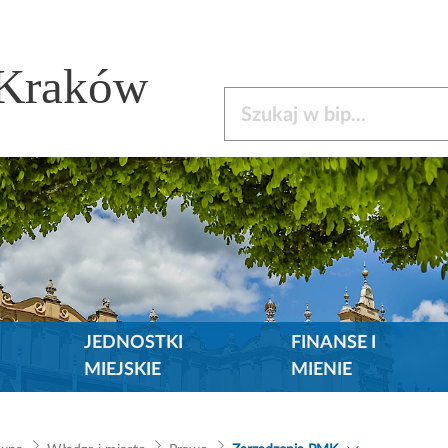
 Kraków
Szukaj w bip
JEDNOSTKI
FINANSE I
MIEJSKIE
MIENIE