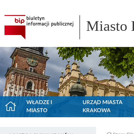
Miasto
WŁADZE I
URZĄD MIASTA
MIASTO
KRAKOWA