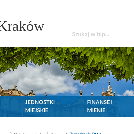
 Kraków
Szukaj w bip
JEDNOSTKI
FINANSE I
MIEJSKIE
MIENIE