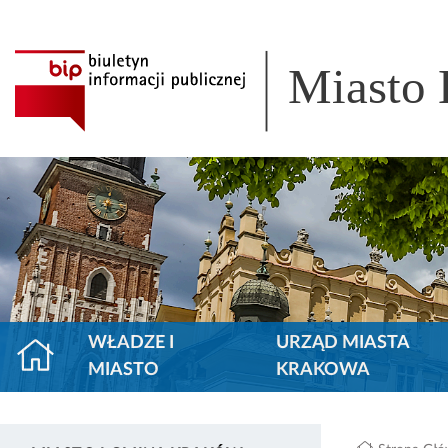
Miasto
WŁADZE I
URZĄD MIASTA
MIASTO
KRAKOWA