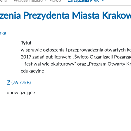
ówna
Władze i miasto
Prawo
Zarządzenia PMK
zenia Prezydenta Miasta Krako
rka
Tytuł
w sprawie ogłoszenia i przeprowadzenia otwartych ko
2017 zadań publicznych: „Święto Organizacji Pozar
– festiwal wielokulturowy” oraz „Program Otwarty Kr
edukacyjne
(76.77kB)
obowiązujące