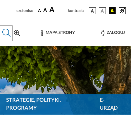
A
A
czcionka:
A
kontrast:
MAPA STRONY
ZALOGUJ
STRATEGIE, POLITYKI,
E-
PROGRAMY
URZĄD