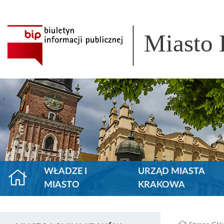
Miasto
WŁADZE I
URZĄD MIASTA
MIASTO
KRAKOWA