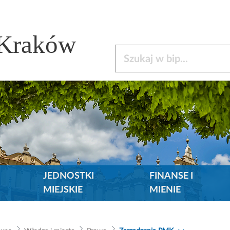
 Kraków
Szukaj w bip
JEDNOSTKI
FINANSE I
MIEJSKIE
MIENIE