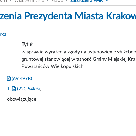
ówna
Władze i miasto
Prawo
Zarządzenia PMK
zenia Prezydenta Miasta Krako
rka
Tytuł
w sprawie wyrażenia zgody na ustanowienie służebno
gruntowej stanowiącej własność Gminy Miejskiej Kra
Powstańców Wielkopolskich
(69.49kB)
1.
(220.54kB)
,
obowiązujące