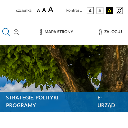
A
A
czcionka:
A
kontrast:
MAPA STRONY
ZALOGUJ
STRATEGIE, POLITYKI,
E-
PROGRAMY
URZĄD