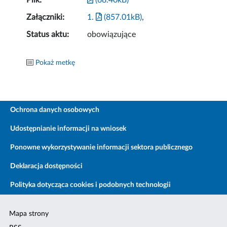
Plik:
(68.40kB)
Załączniki:
1.
(857.01kB)
,
Status aktu:
obowiązujące
Pokaż metkę
Ochrona danych osobowych
Udostępnianie informacji na wniosek
Ponowne wykorzystywanie informacji sektora publicznego
Deklaracja dostępności
Polityka dotycząca cookies i podobnych technologii
Mapa strony