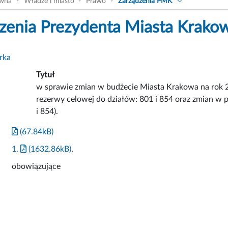
ówna
Władze i miasto
Prawo
Zarządzenia PMK
zenia Prezydenta Miasta Krako
rka
Tytuł
w sprawie zmian w budżecie Miasta Krakowa na rok 2
rezerwy celowej do działów: 801 i 854 oraz zmian w 
i 854).
(67.84kB)
1.
(1632.86kB)
,
obowiązujące