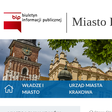
Miasto
WŁADZE I
URZĄD MIASTA
MIASTO
KRAKOWA