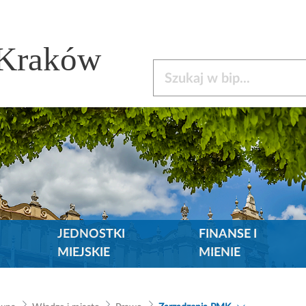
 Kraków
Szukaj w bip
JEDNOSTKI
FINANSE I
MIEJSKIE
MIENIE