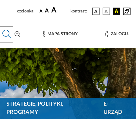
A
A
czcionka:
A
kontrast:
MAPA STRONY
ZALOGUJ
STRATEGIE, POLITYKI,
E-
PROGRAMY
URZĄD