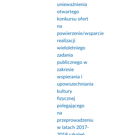
unieważnienia
otwartego
konkursu ofert
na
powierzenie/wsparcie
realizacji
wieloletniego
zadania
publicznego w
zakresie
wspierania i
upowszechniania
kultury
fizycznej
polegającego
na
przeprowadzeniu
w latach 2017-
2018 szkoleń