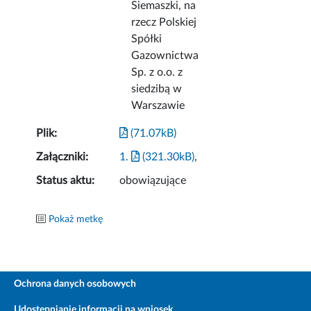
Siemaszki, na
rzecz Polskiej
Spółki
Gazownictwa
Sp. z o.o. z
siedzibą w
Warszawie
Plik:
(71.07kB)
Załączniki:
1.
(321.30kB)
,
Status aktu:
obowiązujące
Pokaż metkę
Ochrona danych osobowych
Udostępnianie informacji na wniosek