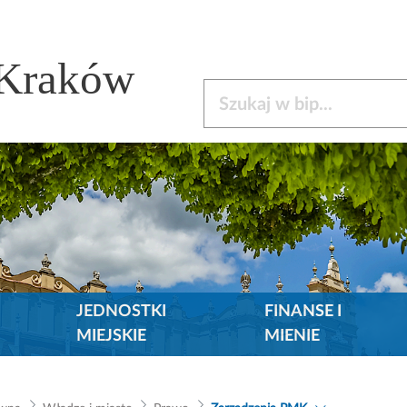
 Kraków
Szukaj w bip
JEDNOSTKI
FINANSE I
MIEJSKIE
MIENIE