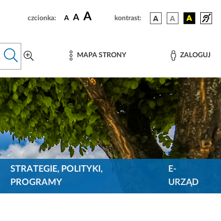
A
A
czcionka:
A
kontrast:
MAPA STRONY
ZALOGUJ
STRATEGIE, POLITYKI,
E-
PROGRAMY
URZĄD