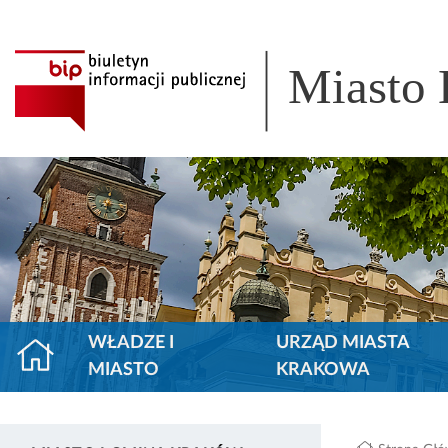
Miasto
WŁADZE I
URZĄD MIASTA
MIASTO
KRAKOWA