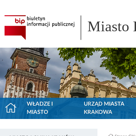
Miasto
WŁADZE I
URZĄD MIASTA
MIASTO
KRAKOWA