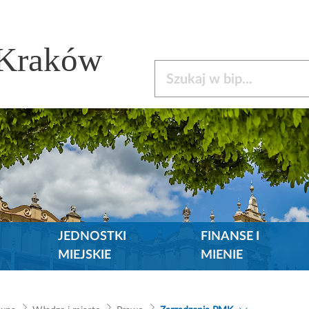
 Kraków
Szukaj w bip
JEDNOSTKI
FINANSE I
MIEJSKIE
MIENIE