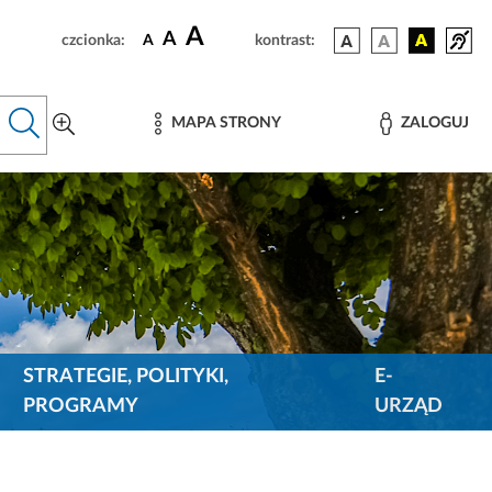
A
A
czcionka:
A
kontrast:
MAPA STRONY
ZALOGUJ
STRATEGIE, POLITYKI,
E-
PROGRAMY
URZĄD