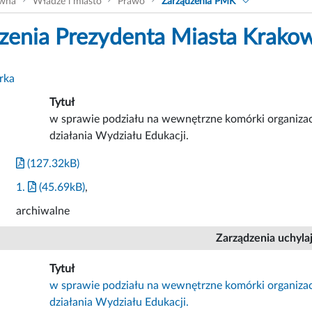
ówna
Władze i miasto
Prawo
Zarządzenia PMK
zenia Prezydenta Miasta Krako
rka
Tytuł
w sprawie podziału na wewnętrzne komórki organizac
działania Wydziału Edukacji.
(127.32kB)
1.
(45.69kB)
,
archiwalne
Zarządzenia uchyla
Tytuł
w sprawie podziału na wewnętrzne komórki organizac
działania Wydziału Edukacji.