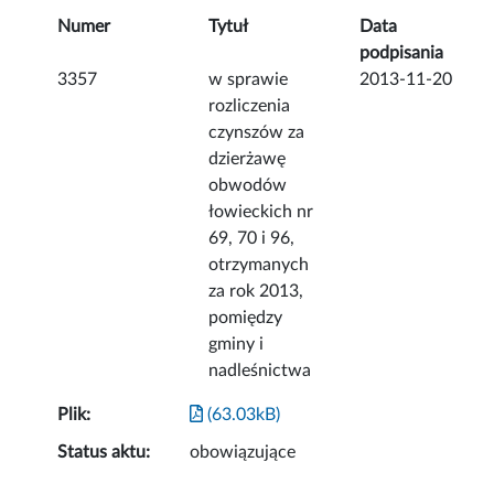
Numer
Tytuł
Data
podpisania
3357
w sprawie
2013-11-20
rozliczenia
czynszów za
dzierżawę
obwodów
łowieckich nr
69, 70 i 96,
otrzymanych
za rok 2013,
pomiędzy
gminy i
nadleśnictwa
Plik:
(63.03kB)
Status aktu:
obowiązujące