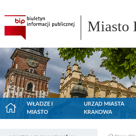
Miasto
WŁADZE I
URZĄD MIASTA
MIASTO
KRAKOWA