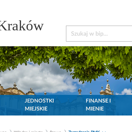
 Kraków
Szukaj w bip
JEDNOSTKI
FINANSE I
MIEJSKIE
MIENIE