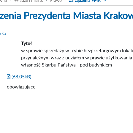
ówna
Władze i miasto
Prawo
Zarządzenia PMK
zenia Prezydenta Miasta Krako
rka
Tytuł
w sprawie sprzedaży w trybie bezprzetargowym lokal
przynależnym wraz z udziałem w prawie użytkowania
własność Skarbu Państwa - pod budynkiem
(68.05kB)
obowiązujące