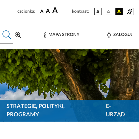
A
A
czcionka:
A
kontrast:
MAPA STRONY
ZALOGUJ
STRATEGIE, POLITYKI,
E-
PROGRAMY
URZĄD