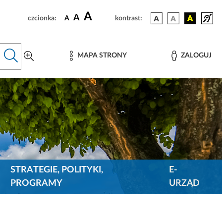
A
A
czcionka:
A
kontrast:
MAPA STRONY
ZALOGUJ
STRATEGIE, POLITYKI,
E-
PROGRAMY
URZĄD