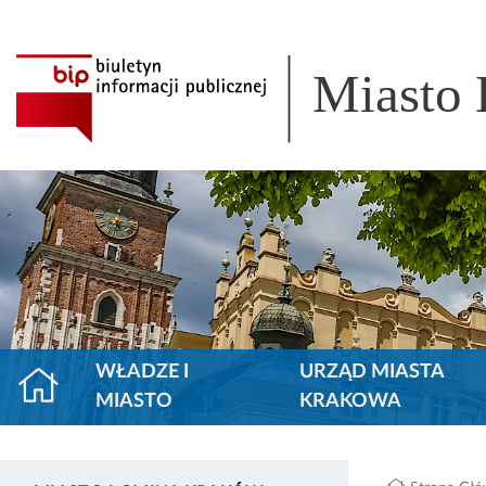
Miasto
WŁADZE I
URZĄD MIASTA
MIASTO
KRAKOWA