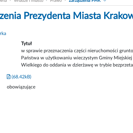
ówna
Władze i miasto
Prawo
Zarządzenia PMK
zenia Prezydenta Miasta Krako
rka
Tytuł
w sprawie przeznaczenia części nieruchomości grunt
Państwa w użytkowaniu wieczystym Gminy Miejskiej 
Wielkiego do oddania w dzierżawę w trybie bezprze
(68.42kB)
obowiązujące