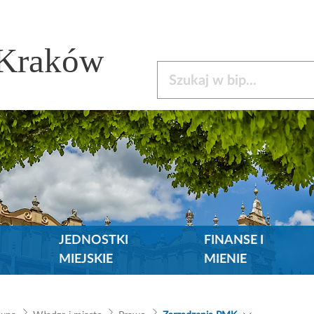
 Kraków
Szukaj w bip
JEDNOSTKI
FINANSE I
MIEJSKIE
MIENIE