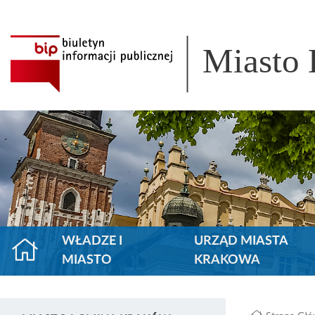
Miasto
WŁADZE I
URZĄD MIASTA
MIASTO
KRAKOWA