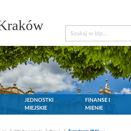
 Kraków
Szukaj w bip
JEDNOSTKI
FINANSE I
MIEJSKIE
MIENIE