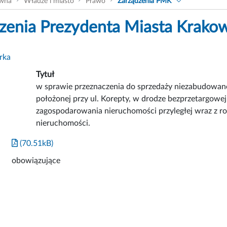
ówna
Władze i miasto
Prawo
Zarządzenia PMK
zenia Prezydenta Miasta Krako
rka
Tytuł
w sprawie przeznaczenia do sprzedaży niezabudowan
położonej przy ul. Korepty, w drodze bezprzetargow
zagospodarowania nieruchomości przyległej wraz z ro
nieruchomości.
(70.51kB)
obowiązujące