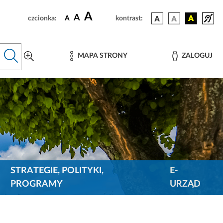
A
A
czcionka:
A
kontrast:
MAPA STRONY
ZALOGUJ
STRATEGIE, POLITYKI,
E-
PROGRAMY
URZĄD