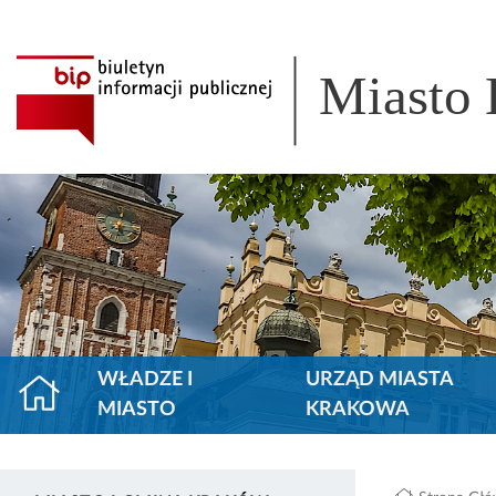
Miasto
WŁADZE I
URZĄD MIASTA
MIASTO
KRAKOWA