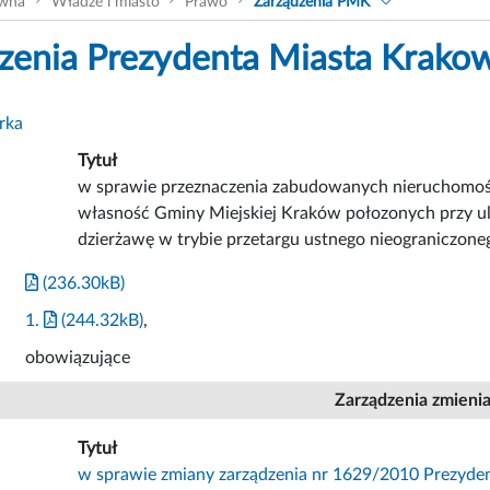
ówna
Władze i miasto
Prawo
Zarządzenia PMK
zenia Prezydenta Miasta Krako
rka
Tytuł
w sprawie przeznaczenia zabudowanych nieruchomoś
własność Gminy Miejskiej Kraków połozonych przy u
dzierżawę w trybie przetargu ustnego nieograniczone
(236.30kB)
1.
(244.32kB)
,
obowiązujące
Zarządzenia zmieni
Tytuł
w sprawie zmiany zarządzenia nr 1629/2010 Prezyden