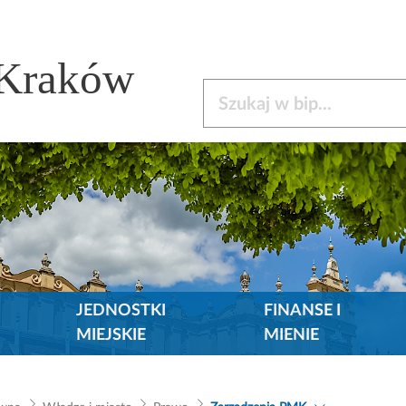
 Kraków
Szukaj w bip
JEDNOSTKI
FINANSE I
MIEJSKIE
MIENIE