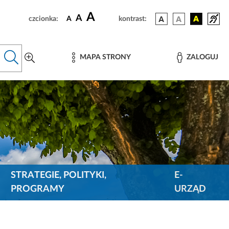
A
A
czcionka:
A
kontrast:
MAPA STRONY
ZALOGUJ
STRATEGIE, POLITYKI,
E-
PROGRAMY
URZĄD