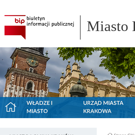
Miasto
WŁADZE I
URZĄD MIASTA
MIASTO
KRAKOWA