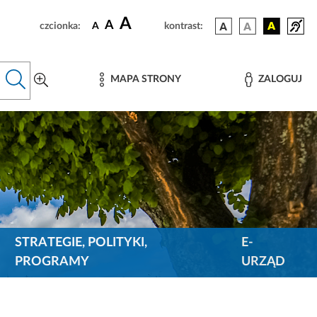
A
A
czcionka:
A
kontrast:
MAPA STRONY
ZALOGUJ
STRATEGIE, POLITYKI,
E-
PROGRAMY
URZĄD