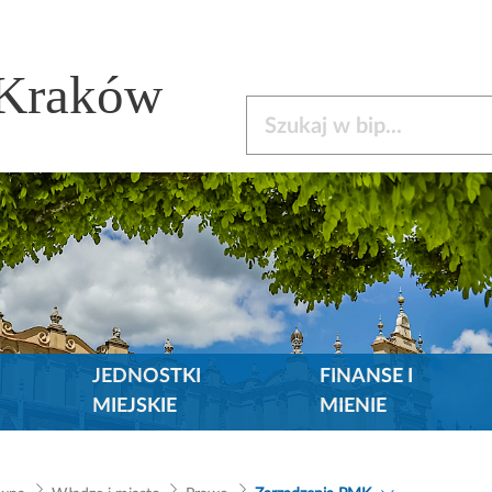
 Kraków
Szukaj w bip
JEDNOSTKI
FINANSE I
MIEJSKIE
MIENIE