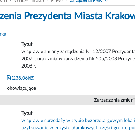
ówna
Władze i miasto
Prawo
Zarządzenia PMK
zenia Prezydenta Miasta Krako
rka
Tytuł
w sprawie zmiany zarządzenia Nr 12/2007 Prezydenta
2007 r. oraz zmiany zarządzenia Nr 505/2008 Prezyd
2008 r.
(238.06kB)
obowiązujące
Zarządzenia zmien
Tytuł
w sprawie sprzedaży w trybie bezprzetargowym lokal
uzytkowanie wieczyste ułamkowych części gruntu po