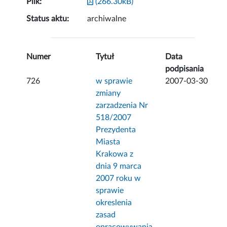
Plik:
(266.30kB)
Status aktu:
archiwalne
Numer
Tytuł
Data
podpisania
726
w sprawie
2007-03-30
zmiany
zarzadzenia Nr
518/2007
Prezydenta
Miasta
Krakowa z
dnia 9 marca
2007 roku w
sprawie
okreslenia
zasad