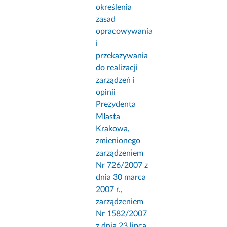
określenia
zasad
opracowywania
i
przekazywania
do realizacji
zarządzeń i
opinii
Prezydenta
MIasta
Krakowa,
zmienionego
zarządzeniem
Nr 726/2007 z
dnia 30 marca
2007 r.,
zarządzeniem
Nr 1582/2007
z dnia 23 lipca