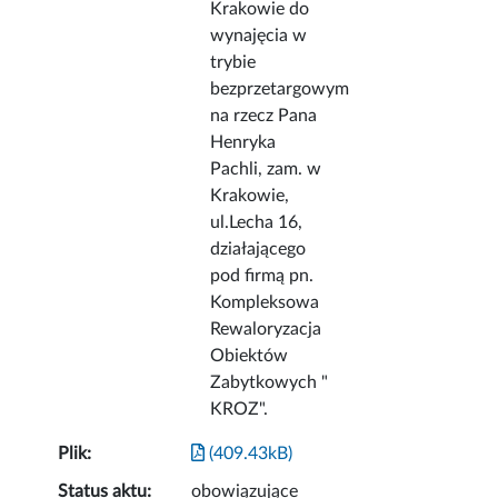
Krakowie do
wynajęcia w
trybie
bezprzetargowym
na rzecz Pana
Henryka
Pachli, zam. w
Krakowie,
ul.Lecha 16,
działającego
pod firmą pn.
Kompleksowa
Rewaloryzacja
Obiektów
Zabytkowych "
KROZ".
Plik:
(409.43kB)
Status aktu:
obowiązujące