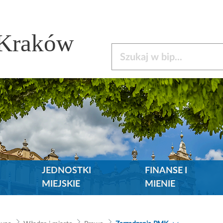
 Kraków
Szukaj w bip
JEDNOSTKI
FINANSE I
MIEJSKIE
MIENIE