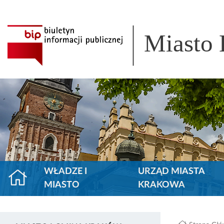
Miasto
WŁADZE I
URZĄD MIASTA
MIASTO
KRAKOWA