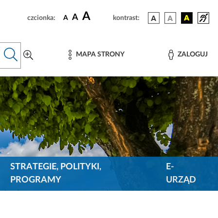
A
A
czcionka:
A
kontrast:
MAPA STRONY
ZALOGUJ
STRATEGIE, POLITYKI,
E-
PROGRAMY
URZĄD