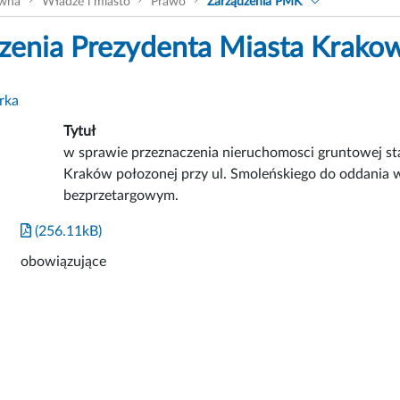
ówna
Władze i miasto
Prawo
Zarządzenia PMK
zenia Prezydenta Miasta Krako
rka
Tytuł
w sprawie przeznaczenia nieruchomosci gruntowej st
Kraków połozonej przy ul. Smoleńskiego do oddania 
bezprzetargowym.
(256.11kB)
obowiązujące