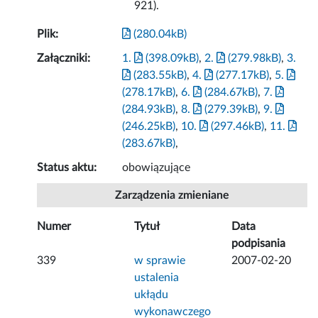
921).
Plik:
(280.04kB)
Załączniki:
1.
(398.09kB)
,
2.
(279.98kB)
,
3.
(283.55kB)
,
4.
(277.17kB)
,
5.
(278.17kB)
,
6.
(284.67kB)
,
7.
(284.93kB)
,
8.
(279.39kB)
,
9.
(246.25kB)
,
10.
(297.46kB)
,
11.
(283.67kB)
,
Status aktu:
obowiązujące
Zarządzenia zmieniane
Numer
Tytuł
Data
podpisania
339
w sprawie
2007-02-20
ustalenia
ukłądu
wykonawczego