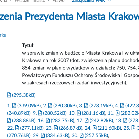
ówna
Władze i miasto
Prawo
Zarządzenia PMK
zenia Prezydenta Miasta Krako
rka
Tytuł
w sprawie zmian w budżecie Miasta Krakowa i w uk
Krakowa na rok 2007 (dot. zwiększenia planu dochod
854, zmian w planie wydatków w działach: 750, 754,
Powiatowym Funduszu Ochrony Środowiska i Gospoda
w zakresach rzeczowych zadań inwestycyjnych).
(295.38kB)
1.
(339.09kB)
,
2.
(290.30kB)
,
3.
(278.19kB)
,
4.
(422.8
(240.89kB)
,
9.
(280.52kB)
,
10.
(281.16kB)
,
11.
(282.02
(288.88kB)
,
16.
(282.75kB)
,
17.
(242.82kB)
,
18.
(278
22.
(277.11kB)
,
23.
(266.87kB)
,
24.
(211.60kB)
,
25.
(
(270.76kB)
,
29.
(334.63kB)
,
30.
(257.55kB)
,