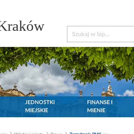
 Kraków
Szukaj w bip
JEDNOSTKI
FINANSE I
MIEJSKIE
MIENIE