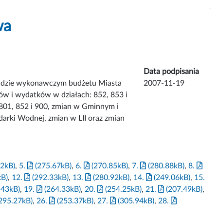
wa
Data podpisania
ładzie wykonawczym budżetu Miasta
2007-11-19
ów i wydatków w działach: 852, 853 i
 801, 852 i 900, zmian w Gminnym i
rki Wodnej, zmian w LII oraz zmian
2kB)
,
5.
(275.67kB)
,
6.
(270.85kB)
,
7.
(280.88kB)
,
8.
kB)
,
12.
(292.33kB)
,
13.
(280.92kB)
,
14.
(249.06kB)
,
15.
.43kB)
,
19.
(264.33kB)
,
20.
(254.25kB)
,
21.
(207.49kB)
,
295.27kB)
,
26.
(253.37kB)
,
27.
(305.94kB)
,
28.