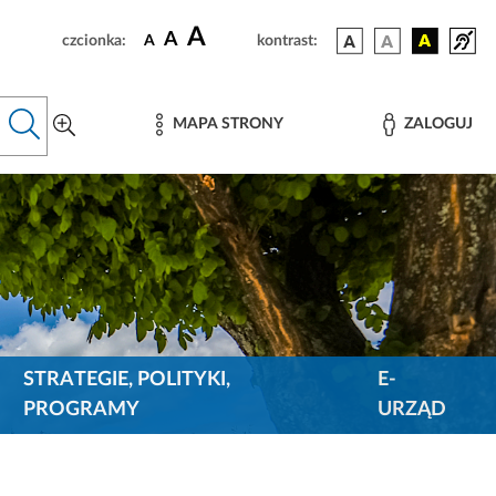
A
A
czcionka:
A
kontrast:
MAPA STRONY
ZALOGUJ
STRATEGIE, POLITYKI,
E-
PROGRAMY
URZĄD