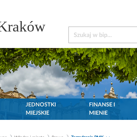
 Kraków
Szukaj w bip
JEDNOSTKI
FINANSE I
MIEJSKIE
MIENIE