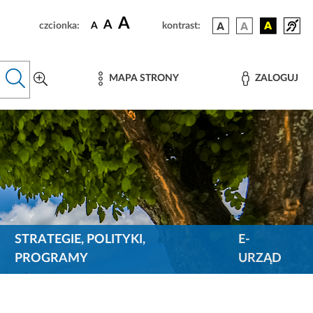
A
A
czcionka:
A
kontrast:
MAPA STRONY
ZALOGUJ
STRATEGIE, POLITYKI,
E-
PROGRAMY
URZĄD