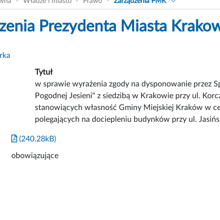
ówna
Władze i miasto
Prawo
Zarządzenia PMK
zenia Prezydenta Miasta Krako
rka
Tytuł
w sprawie wyrażenia zgody na dysponowanie przez S
Pogodnej Jesieni" z siedzibą w Krakowie przy ul. Ko
stanowiących własność Gminy Miejskiej Kraków w ce
polegających na dociepleniu budynków przy ul. Jasiń
(240.28kB)
obowiązujące