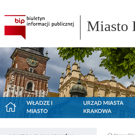
Miasto
WŁADZE I
URZĄD MIASTA
MIASTO
KRAKOWA