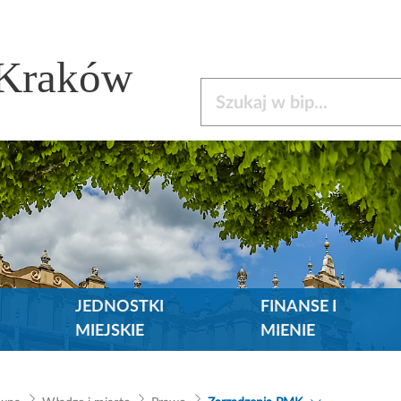
 Kraków
Szukaj w bip
JEDNOSTKI
FINANSE I
MIEJSKIE
MIENIE