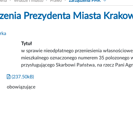
ówna
Władze i miasto
Prawo
Zarządzenia PMK
zenia Prezydenta Miasta Krako
rka
Tytuł
w sprawie nieodpłatnego przeniesienia własnościowe
mieszkalnego oznaczonego numerem 35 polozonego w b
przysługującego Skarbowi Państwa, na rzecz Pani Agni
(237.50kB)
obowiązujące