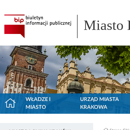
Miasto
WŁADZE I
URZĄD MIASTA
MIASTO
KRAKOWA