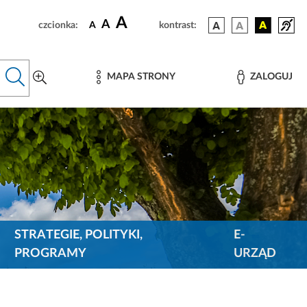
A
A
czcionka:
A
kontrast:
MAPA STRONY
ZALOGUJ
STRATEGIE, POLITYKI,
E-
PROGRAMY
URZĄD