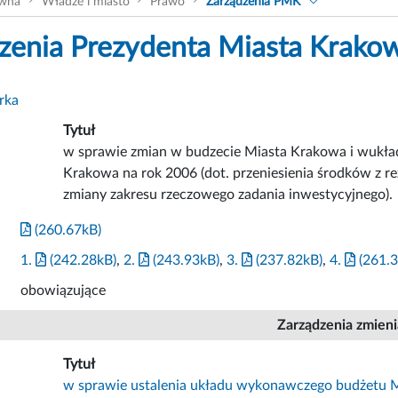
ówna
Władze i miasto
Prawo
Zarządzenia PMK
zenia Prezydenta Miasta Krako
rka
Tytuł
w sprawie zmian w budzecie Miasta Krakowa i wukł
Krakowa na rok 2006 (dot. przeniesienia środków z re
zmiany zakresu rzeczowego zadania inwestycyjnego).
(260.67kB)
1.
(242.28kB)
,
2.
(243.93kB)
,
3.
(237.82kB)
,
4.
(261.3
obowiązujące
Zarządzenia zmien
Tytuł
w sprawie ustalenia układu wykonawczego budżetu M