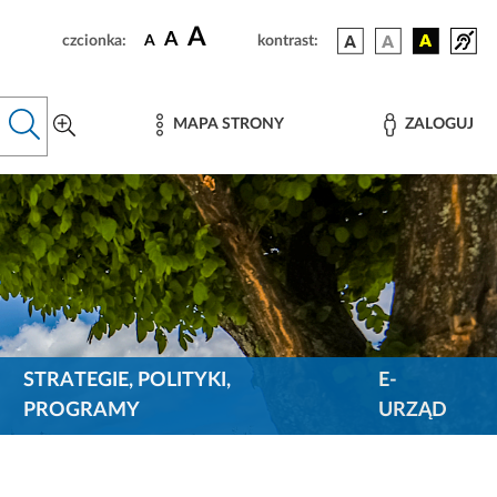
A
A
czcionka:
A
kontrast:
MAPA STRONY
ZALOGUJ
STRATEGIE, POLITYKI,
E-
PROGRAMY
URZĄD