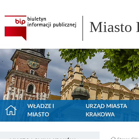
Miasto
WŁADZE I
URZĄD MIASTA
MIASTO
KRAKOWA