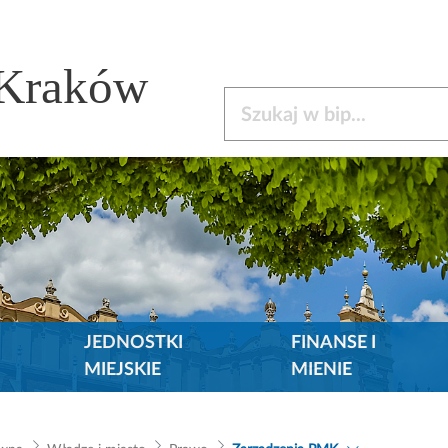
 Kraków
Szukaj w bip
JEDNOSTKI
FINANSE I
MIEJSKIE
MIENIE