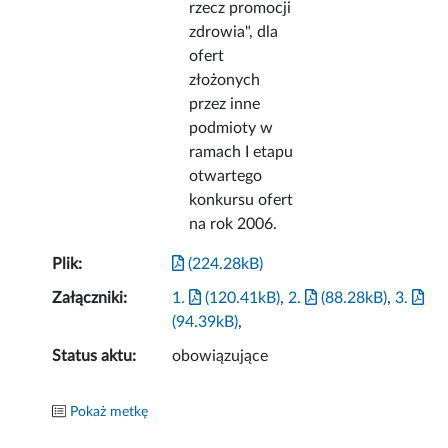
rzecz promocji
zdrowia", dla
ofert
złożonych
przez inne
podmioty w
ramach I etapu
otwartego
konkursu ofert
na rok 2006.
Plik:
(224.28kB)
Załączniki:
1.
(120.41kB)
,
2.
(88.28kB)
,
3.
(94.39kB)
,
Status aktu:
obowiązujące
Pokaż metkę