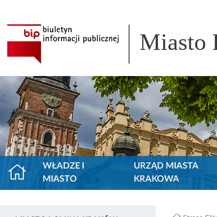
Miasto
WŁADZE I
URZĄD MIASTA
MIASTO
KRAKOWA