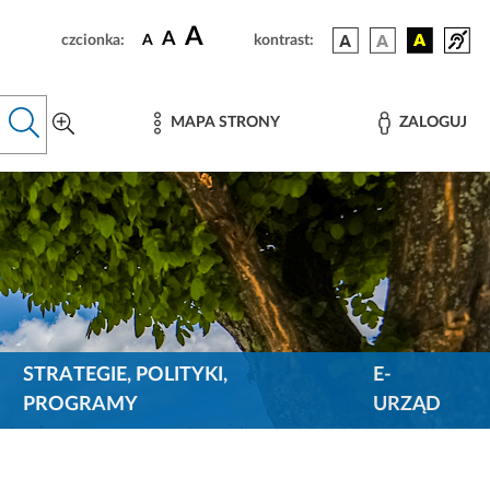
A
A
czcionka:
A
kontrast:
MAPA STRONY
ZALOGUJ
STRATEGIE, POLITYKI,
E-
PROGRAMY
URZĄD