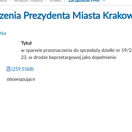
ówna
Władze i miasto
Prawo
Zarządzenia PMK
zenia Prezydenta Miasta Krako
rka
Tytuł
w sparwie przeznaczenia do sprzedaży działki nr 19/2
23, w drodze beprzetargowej jako dopełnienie
(259.55kB)
obowiązujące