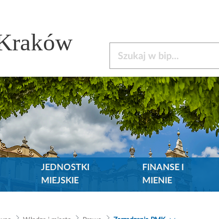
 Kraków
Szukaj w bip
JEDNOSTKI
FINANSE I
MIEJSKIE
MIENIE