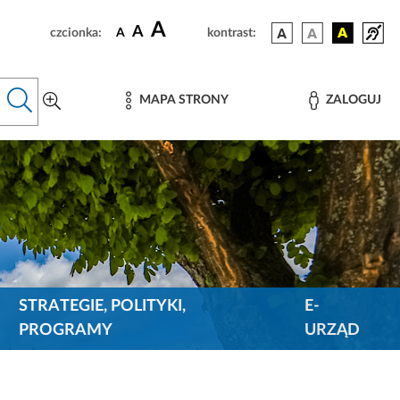
A
A
czcionka:
A
kontrast:
MAPA STRONY
ZALOGUJ
STRATEGIE, POLITYKI,
E-
PROGRAMY
URZĄD