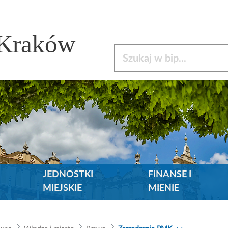
 Kraków
Szukaj w bip
JEDNOSTKI
FINANSE I
MIEJSKIE
MIENIE