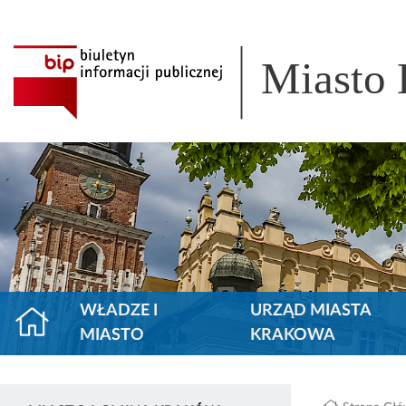
Miasto
WŁADZE I
URZĄD MIASTA
MIASTO
KRAKOWA