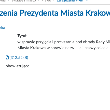
ówna
Władze i miasto
Prawo
Zarządzenia PMK
zenia Prezydenta Miasta Krako
rka
Tytuł
w sprawie przyjęcia i przekazania pod obrady Rady 
Miasta Krakowa w sprawie nazw ulic i nazwy osiedla
(312.52kB)
obowiązujące