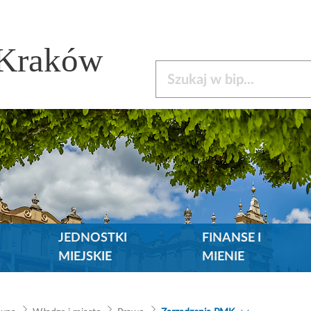
 Kraków
Szukaj w bip
JEDNOSTKI
FINANSE I
MIEJSKIE
MIENIE