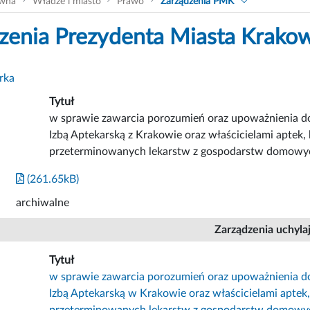
ówna
Władze i miasto
Prawo
Zarządzenia PMK
zenia Prezydenta Miasta Krako
rka
Tytuł
w sprawie zawarcia porozumień oraz upoważnienia d
Izbą Aptekarską z Krakowie oraz właścicielami aptek, 
przeterminowanych lekarstw z gospodarstw domowy
(261.65kB)
archiwalne
Zarządzenia uchyla
Tytuł
w sprawie zawarcia porozumień oraz upoważnienia d
Izbą Aptekarską w Krakowie oraz właścicielami aptek,
przeterminowanych lekarstw z gospodarstw domowy