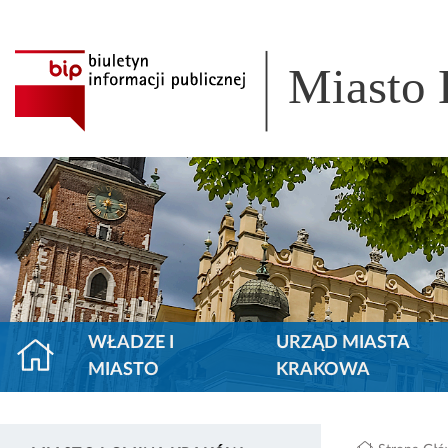
Miasto
WŁADZE I
URZĄD MIASTA
MIASTO
KRAKOWA