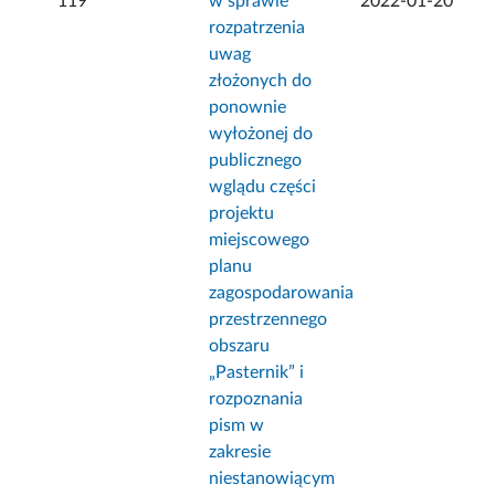
119
w sprawie
2022-01-20
rozpatrzenia
uwag
złożonych do
ponownie
wyłożonej do
publicznego
wglądu części
projektu
miejscowego
planu
zagospodarowania
przestrzennego
obszaru
„Pasternik” i
rozpoznania
pism w
zakresie
niestanowiącym