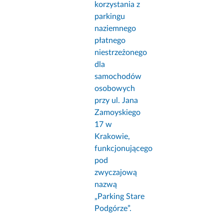
korzystania z
parkingu
naziemnego
płatnego
niestrzeżonego
dla
samochodów
osobowych
przy ul. Jana
Zamoyskiego
17 w
Krakowie,
funkcjonującego
pod
zwyczajową
nazwą
„Parking Stare
Podgórze”.