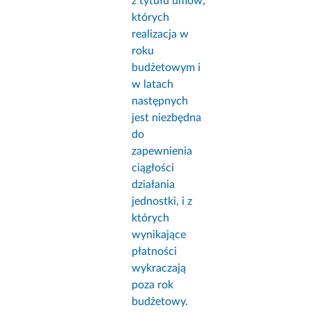
z tytułu umów,
których
realizacja w
roku
budżetowym i
w latach
następnych
jest niezbędna
do
zapewnienia
ciągłości
działania
jednostki, i z
których
wynikające
płatności
wykraczają
poza rok
budżetowy.