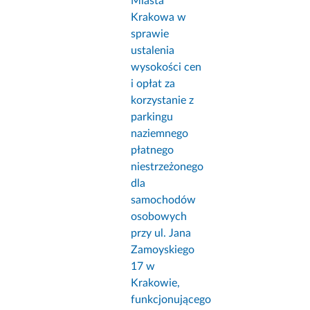
Miasta
Krakowa w
sprawie
ustalenia
wysokości cen
i opłat za
korzystanie z
parkingu
naziemnego
płatnego
niestrzeżonego
dla
samochodów
osobowych
przy ul. Jana
Zamoyskiego
17 w
Krakowie,
funkcjonującego