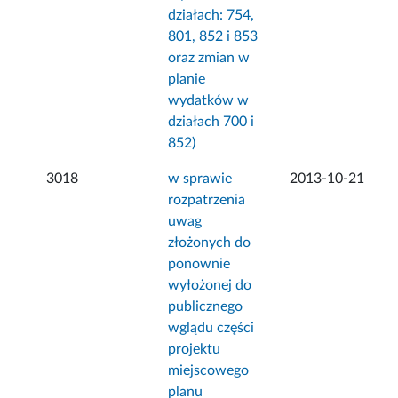
działach: 754,
801, 852 i 853
oraz zmian w
planie
wydatków w
działach 700 i
852)
3018
w sprawie
2013-10-21
rozpatrzenia
uwag
złożonych do
ponownie
wyłożonej do
publicznego
wglądu części
projektu
miejscowego
planu