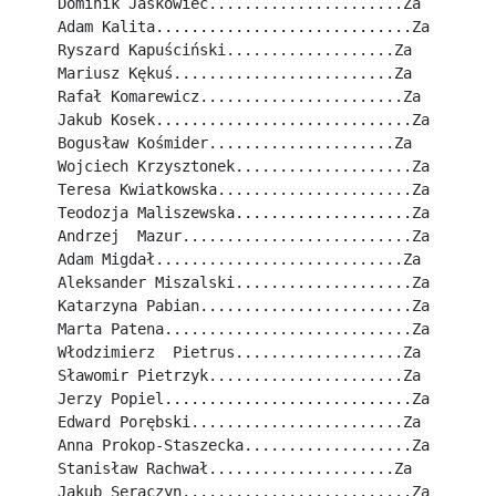
Dominik Jaśkowiec......................Za
Adam Kalita.............................Za
Ryszard Kapuściński...................Za
Mariusz Kękuś.........................Za
Rafał Komarewicz.......................Za
Jakub Kosek.............................Za
Bogusław Kośmider.....................Za
Wojciech Krzysztonek....................Za
Teresa Kwiatkowska......................Za
Teodozja Maliszewska....................Za
Andrzej  Mazur..........................Za
Adam Migdał............................Za
Aleksander Miszalski....................Za
Katarzyna Pabian........................Za
Marta Patena............................Za
Włodzimierz  Pietrus...................Za
Sławomir Pietrzyk......................Za
Jerzy Popiel............................Za
Edward Porębski........................Za
Anna Prokop-Staszecka...................Za
Stanisław Rachwał.....................Za
Jakub Seraczyn..........................Za