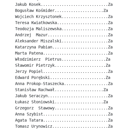
Jakub Kosek.............................Za
Bogusław Kośmider.....................Za
Wojciech Krzysztonek....................Za
Teresa Kwiatkowska......................Za
Teodozja Maliszewska....................Za
Andrzej  Mazur..........................Za
Aleksander Miszalski....................Za
Katarzyna Pabian........................Za
Marta Patena............................Za
Włodzimierz  Pietrus...................Za
Sławomir Pietrzyk......................Za
Jerzy Popiel............................Za
Edward Porębski........................Za
Anna Prokop-Staszecka...................Za
Stanisław Rachwał.....................Za
Jakub Seraczyn..........................Za
Łukasz Słoniowski.....................Za
Grzegorz  Stawowy.......................Za
Anna Szybist............................Za
Agata Tatara............................Za
Tomasz Urynowicz........................Za