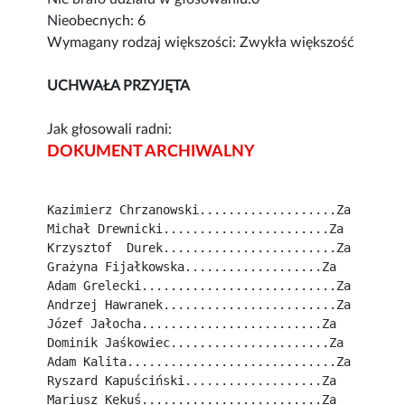
Nieobecnych: 6
Wymagany rodzaj większości: Zwykła większość
UCHWAŁA PRZYJĘTA
Jak głosowali radni:
DOKUMENT ARCHIWALNY
Kazimierz Chrzanowski...................Za
Michał Drewnicki.......................Za
Krzysztof  Durek........................Za
Grażyna Fijałkowska...................Za
Adam Grelecki...........................Za
Andrzej Hawranek........................Za
Józef Jałocha.........................Za
Dominik Jaśkowiec......................Za
Adam Kalita.............................Za
Ryszard Kapuściński...................Za
Mariusz Kękuś.........................Za