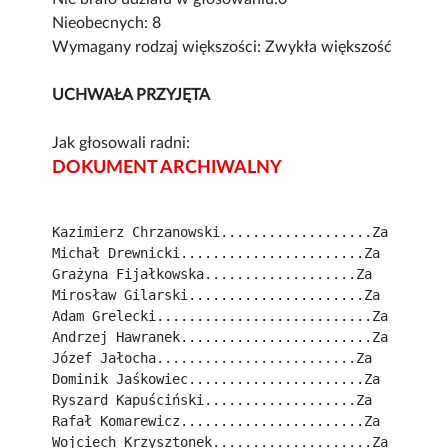
Nieobecnych: 8
Wymagany rodzaj większości: Zwykła większość
UCHWAŁA PRZYJĘTA
Jak głosowali radni:
DOKUMENT ARCHIWALNY
Kazimierz Chrzanowski...................Za
Michał Drewnicki.......................Za
Grażyna Fijałkowska...................Za
Mirosław Gilarski......................Za
Adam Grelecki...........................Za
Andrzej Hawranek........................Za
Józef Jałocha.........................Za
Dominik Jaśkowiec......................Za
Ryszard Kapuściński...................Za
Rafał Komarewicz.......................Za
Wojciech Krzysztonek....................Za