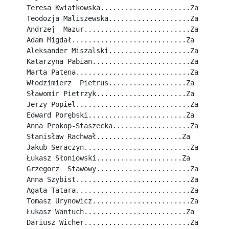
Teresa Kwiatkowska......................Za
Teodozja Maliszewska....................Za
Andrzej  Mazur..........................Za
Adam Migdał............................Za
Aleksander Miszalski....................Za
Katarzyna Pabian........................Za
Marta Patena............................Za
Włodzimierz  Pietrus...................Za
Sławomir Pietrzyk......................Za
Jerzy Popiel............................Za
Edward Porębski........................Za
Anna Prokop-Staszecka...................Za
Stanisław Rachwał.....................Za
Jakub Seraczyn..........................Za
Łukasz Słoniowski.....................Za
Grzegorz  Stawowy.......................Za
Anna Szybist............................Za
Agata Tatara............................Za
Tomasz Urynowicz........................Za
Łukasz Wantuch.........................Za
Dariusz Wicher..........................Za