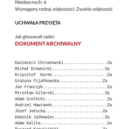
Nieobecnych: 6
Wymagany rodzaj większości: Zwykła większość
UCHWAŁA PRZYJĘTA
Jak głosowali radni:
DOKUMENT ARCHIWALNY
Kazimierz Chrzanowski...................Za
Michał Drewnicki.......................Za
Krzysztof  Durek........................Za
Grażyna Fijałkowska...................Za
Jan Franczyk............................Za
Mirosław Gilarski......................Za
Adam Grelecki...........................Za
Andrzej Hawranek........................Za
Józef Jałocha.........................Za
Dominik Jaśkowiec......................Za
Adam Kalita.............................Za