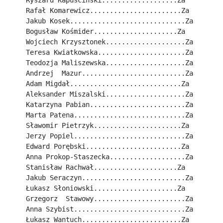
Ryszard Kapuściński...................Za
Rafał Komarewicz.......................Za
Jakub Kosek.............................Za
Bogusław Kośmider.....................Za
Wojciech Krzysztonek....................Za
Teresa Kwiatkowska......................Za
Teodozja Maliszewska....................Za
Andrzej  Mazur..........................Za
Adam Migdał............................Za
Aleksander Miszalski....................Za
Katarzyna Pabian........................Za
Marta Patena............................Za
Sławomir Pietrzyk......................Za
Jerzy Popiel............................Za
Edward Porębski........................Za
Anna Prokop-Staszecka...................Za
Stanisław Rachwał.....................Za
Jakub Seraczyn..........................Za
Łukasz Słoniowski.....................Za
Grzegorz  Stawowy.......................Za
Anna Szybist............................Za
Łukasz Wantuch.........................Za