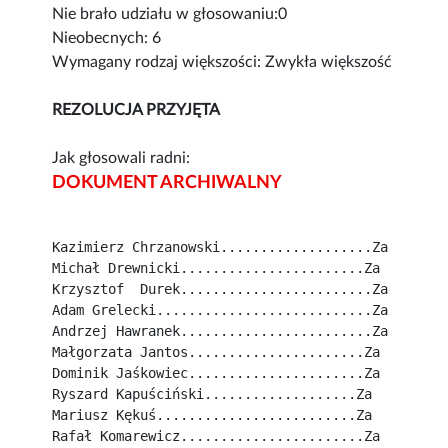
Nie brało udziału w głosowaniu:0
Nieobecnych: 6
Wymagany rodzaj większości: Zwykła większość
REZOLUCJA PRZYJĘTA
Jak głosowali radni:
DOKUMENT ARCHIWALNY
Kazimierz Chrzanowski...................Za
Michał Drewnicki.......................Za
Krzysztof  Durek........................Za
Adam Grelecki...........................Za
Andrzej Hawranek........................Za
Małgorzata Jantos......................Za
Dominik Jaśkowiec......................Za
Ryszard Kapuściński...................Za
Mariusz Kękuś.........................Za
Rafał Komarewicz.......................Za