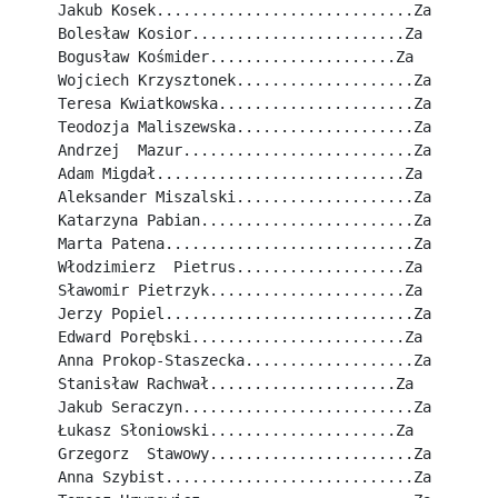
Jakub Kosek.............................Za
Bolesław Kosior........................Za
Bogusław Kośmider.....................Za
Wojciech Krzysztonek....................Za
Teresa Kwiatkowska......................Za
Teodozja Maliszewska....................Za
Andrzej  Mazur..........................Za
Adam Migdał............................Za
Aleksander Miszalski....................Za
Katarzyna Pabian........................Za
Marta Patena............................Za
Włodzimierz  Pietrus...................Za
Sławomir Pietrzyk......................Za
Jerzy Popiel............................Za
Edward Porębski........................Za
Anna Prokop-Staszecka...................Za
Stanisław Rachwał.....................Za
Jakub Seraczyn..........................Za
Łukasz Słoniowski.....................Za
Grzegorz  Stawowy.......................Za
Anna Szybist............................Za