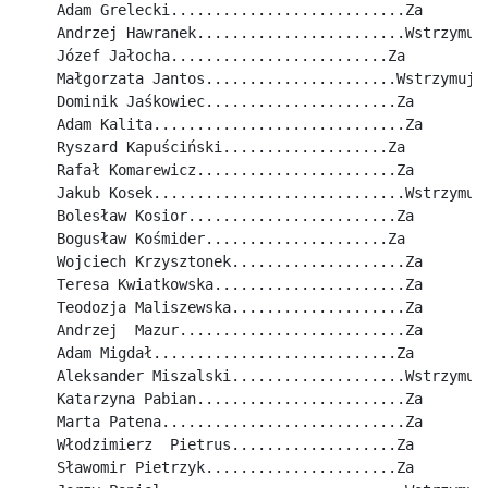
Adam Grelecki...........................Za
Andrzej Hawranek........................Wstrzymuj
Józef Jałocha.........................Za
Małgorzata Jantos......................Wstrzymuje
Dominik Jaśkowiec......................Za
Adam Kalita.............................Za
Ryszard Kapuściński...................Za
Rafał Komarewicz.......................Za
Jakub Kosek.............................Wstrzymuj
Bolesław Kosior........................Za
Bogusław Kośmider.....................Za
Wojciech Krzysztonek....................Za
Teresa Kwiatkowska......................Za
Teodozja Maliszewska....................Za
Andrzej  Mazur..........................Za
Adam Migdał............................Za
Aleksander Miszalski....................Wstrzymuj
Katarzyna Pabian........................Za
Marta Patena............................Za
Włodzimierz  Pietrus...................Za
Sławomir Pietrzyk......................Za