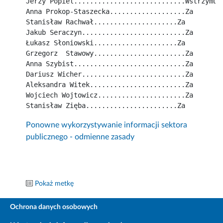
Jerzy Popiel............................Wstrzymuj
Anna Prokop-Staszecka...................Za
Stanisław Rachwał.....................Za
Jakub Seraczyn..........................Za
Łukasz Słoniowski.....................Za
Grzegorz  Stawowy.......................Za
Anna Szybist............................Za
Dariusz Wicher..........................Za
Aleksandra Witek........................Za
Wojciech Wojtowicz......................Za
Stanisław Zięba.......................Za
Ponowne wykorzystywanie informacji sektora
publicznego - odmienne zasady
Pokaż metkę
Ochrona danych osobowych