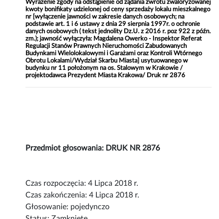
Wyrażenie zgody na odstąpienie od żądania zwrotu zwaloryzowanej
kwoty bonifikaty udzielonej od ceny sprzedaży lokalu mieszkalnego
nr [wyłączenie jawności w zakresie danych osobowych; na
podstawie art. 1 i 6 ustawy z dnia 29 sierpnia 1997r. o ochronie
danych osobowych ( tekst jednolity Dz.U. z 2016 r. poz 922 z późn.
zm.); jawność wyłączyła: Magdalena Owerko - Inspektor Referat
Regulacji Stanów Prawnych Nieruchomości Zabudowanych
Budynkami Wielolokalowymi i Garażami oraz Kontroli Wtórnego
Obrotu Lokalami/Wydział Skarbu Miasta] usytuowanego w
budynku nr 11 położonym na os. Stalowym w Krakowie /
projektodawca Prezydent Miasta Krakowa/ Druk nr 2876
Przedmiot głosowania: DRUK NR 2876
Czas rozpoczęcia: 4 Lipca 2018 r.
Czas zakończenia: 4 Lipca 2018 r.
Głosowanie: pojedynczo
Status: Zamknięte