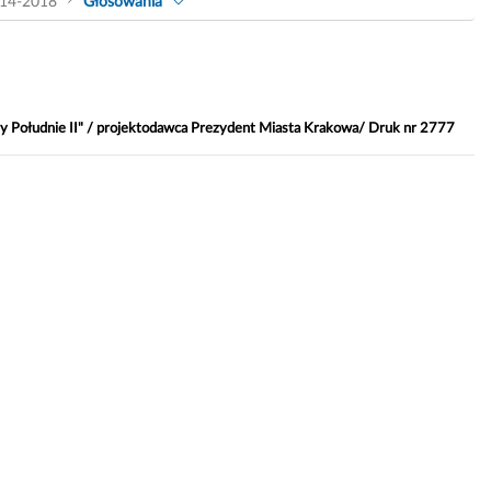
14-2018
Głosowania
ny Południe II" / projektodawca Prezydent Miasta Krakowa/ Druk nr 2777