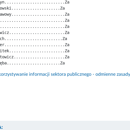
yn..........................Za
owski.....................Za
awowy.......................Za
............................Za
............................Za
wicz........................Za
ch.........................Za
er..........................Za
itek........................Za
towicz......................Za
ęba.......................Za
rzystywanie informacji sektora publicznego - odmienne zasad
: