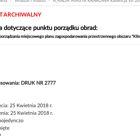
ówna
Władze i miasto
A_RADA MIASTA KRAKOWA kadencja VII 20
 ARCHIWALNY
 dotyczące punktu porządku obrad:
porządzania miejscowego planu zagospodarowania przestrzennego obszaru "Kli
łosowania: DRUK NR 2777
cia: 25 Kwietnia 2018 r.
nia: 25 Kwietnia 2018 r.
pojedynczo
nięte
9