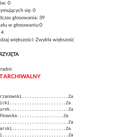
iw: 0
ymujących się: 0
czas głosowania: 39
iału w głosowaniu:0
 4
zaj większości: Zwykła większość
RZYJĘTA
radni:
 ARCHIWALNY
rzanowski...................Za
icki.......................Za
urek........................Za
łkowska...................Za
............................Za
arski......................Za
i...........................Za