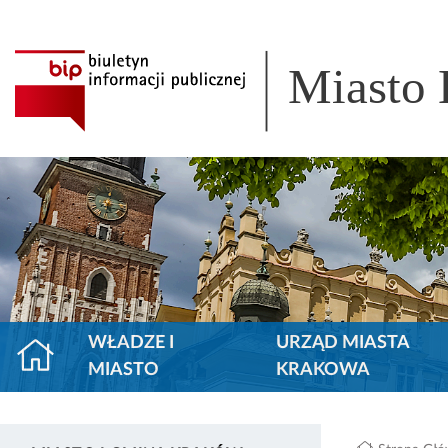
Miasto
WŁADZE I
URZĄD MIASTA
MIASTO
KRAKOWA