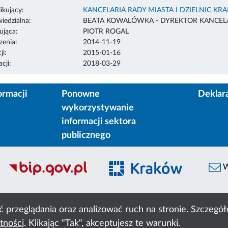
ikujący:
KANCELARIA RADY MIASTA I DZIELNIC KR
edzialna:
BEATA KOWALÓWKA - DYREKTOR KANCELA
ująca:
PIOTR ROGAL
enia:
2014-11-19
ji:
2015-01-16
cji:
2018-03-29
ormacji
Ponowne
Deklar
wykorzystywanie
informacji sektora
publicznego
W
ć przeglądania oraz analizować ruch na stronie. Szczeg
tności
. Klikając "Tak", akceptujesz te warunki.
 Cyfronet AGH
liczba wyświetleń:
4823525