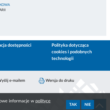
AKOWA
RII
acja dostępności
Polityka dotycząca
cookies i podobnych
technologii
yślij e-mailem
Wersja do druku
ółowe informacje w
polityce
TAK
NIE