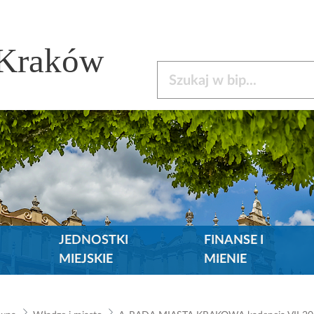
 Kraków
Szukaj w bip
JEDNOSTKI
FINANSE I
MIEJSKIE
MIENIE