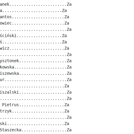
anek........................Za
a.........................Za
antos......................Za
owiec......................Za
............................Za
ściński...................Za
ś.........................Za
wicz.......................Za
............................Za
ysztonek....................Za
kowska......................Za
iszewska....................Za
ur..........................Za
...........................Za
iszalski....................Za
............................Za
 Pietrus...................Za
trzyk......................Za
............................Za
ski........................Za
Staszecka...................Za