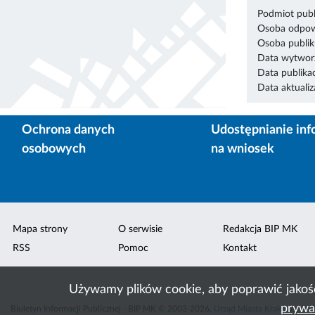
Podmiot publ
Osoba odpowi
Osoba publik
Data wytworz
Data publikac
Data aktualiza
Ochrona danych
Udostępnianie inf
osobowych
na wniosek
Mapa strony
O serwisie
Redakcja BIP MK
RSS
Pomoc
Kontakt
Używamy plików cookie, aby poprawić jakoś
prywa
Biuletyn Informacji Publicznej - BIP MK © 2003-2026,
Urząd Miasta Krakowa
,
ACK