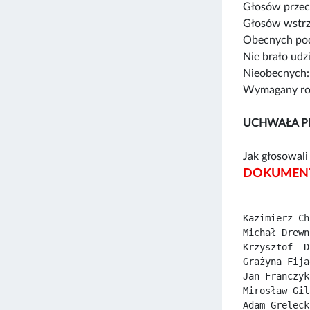
Głosów przec
Głosów wstrz
Obecnych pod
Nie brało udz
Nieobecnych:
Wymagany rod
UCHWAŁA P
Jak głosowali 
DOKUMENT
Kazimierz Ch
Michał Drewn
Krzysztof  D
Grażyna Fija
Jan Franczyk
Mirosław Gil
Adam Greleck