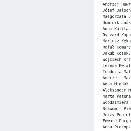
Andrzej Hawr
Józef Jałoch
Małgorzata J
Dominik Jaśk
Adam Kalita.
Ryszard Kapu
Mariusz Kęku
Rafał Komare
Jakub Kosek.
Wojciech Krz
Teresa Kwiat
Teodozja Mal
Andrzej  Maz
Adam Migdał.
Aleksander M
Marta Patena
Włodzimierz 
Sławomir Pie
Jerzy Popiel
Edward Poręb
Anna Prokop-