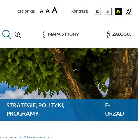
A
A
czcionka:
A
kontrast:
MAPA STRONY
ZALOGUJ
STRATEGIE, POLITYKI,
E-
PROGRAMY
URZĄD