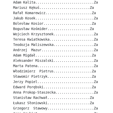
Adam Kalita.............................Za
Mariusz Kękuś.........................Za
Rafał Komarewicz.......................Za
Jakub Kosek.............................Za
Bolesław Kosior........................Za
Bogusław Kośmider.....................Za
Wojciech Krzysztonek....................Za
Teresa Kwiatkowska......................Za
Teodozja Maliszewska....................Za
Andrzej  Mazur..........................Za
Adam Migdał............................Za
Aleksander Miszalski....................Za
Marta Patena............................Za
Włodzimierz  Pietrus...................Za
Sławomir Pietrzyk......................Za
Jerzy Popiel............................Za
Edward Porębski........................Za
Anna Prokop-Staszecka...................Za
Stanisław Rachwał.....................Za
Łukasz Słoniowski.....................Za
Grzegorz  Stawowy.......................Za