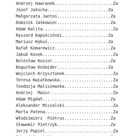
Andrzej Hawranek........................Za
Józef Jałocha.........................Za
Małgorzata Jantos......................Za
Dominik Jaśkowiec......................Za
Adam Kalita.............................Za
Ryszard Kapuściński...................Za
Mariusz Kękuś.........................Za
Rafał Komarewicz.......................Za
Jakub Kosek.............................Za
Bolesław Kosior........................Za
Bogusław Kośmider.....................Za
Wojciech Krzysztonek....................Za
Teresa Kwiatkowska......................Za
Teodozja Maliszewska....................Za
Andrzej  Mazur..........................Za
Adam Migdał............................Za
Aleksander Miszalski....................Za
Marta Patena............................Za
Włodzimierz  Pietrus...................Za
Sławomir Pietrzyk......................Za
Jerzy Popiel............................Za