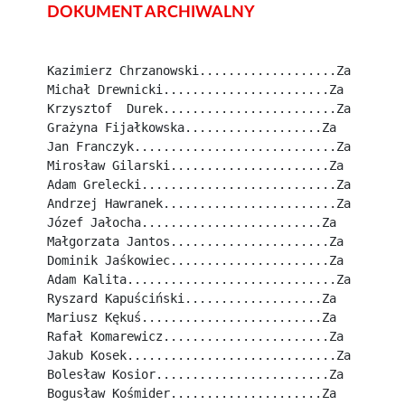
DOKUMENT ARCHIWALNY
Kazimierz Chrzanowski...................Za
Michał Drewnicki.......................Za
Krzysztof  Durek........................Za
Grażyna Fijałkowska...................Za
Jan Franczyk............................Za
Mirosław Gilarski......................Za
Adam Grelecki...........................Za
Andrzej Hawranek........................Za
Józef Jałocha.........................Za
Małgorzata Jantos......................Za
Dominik Jaśkowiec......................Za
Adam Kalita.............................Za
Ryszard Kapuściński...................Za
Mariusz Kękuś.........................Za
Rafał Komarewicz.......................Za
Jakub Kosek.............................Za
Bolesław Kosior........................Za
Bogusław Kośmider.....................Za