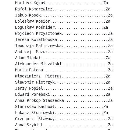
Mariusz Kękuś.........................Za
Rafał Komarewicz.......................Za
Jakub Kosek.............................Za
Bolesław Kosior........................Za
Bogusław Kośmider.....................Za
Wojciech Krzysztonek....................Za
Teresa Kwiatkowska......................Za
Teodozja Maliszewska....................Za
Andrzej  Mazur..........................Za
Adam Migdał............................Za
Aleksander Miszalski....................Za
Marta Patena............................Za
Włodzimierz  Pietrus...................Za
Sławomir Pietrzyk......................Za
Jerzy Popiel............................Za
Edward Porębski........................Za
Anna Prokop-Staszecka...................Za
Stanisław Rachwał.....................Za
Łukasz Słoniowski.....................Za
Grzegorz  Stawowy.......................Za
Anna Szybist............................Za