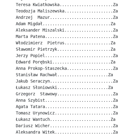
Teresa Kwiatkowska......................Za
Teodozja Maliszewska....................Za
Andrzej  Mazur..........................Za
Adam Migdał............................Za
Aleksander Miszalski....................Za
Marta Patena............................Za
Włodzimierz  Pietrus...................Za
Sławomir Pietrzyk......................Za
Jerzy Popiel............................Za
Edward Porębski........................Za
Anna Prokop-Staszecka...................Za
Stanisław Rachwał.....................Za
Jakub Seraczyn..........................Za
Łukasz Słoniowski.....................Za
Grzegorz  Stawowy.......................Za
Anna Szybist............................Za
Agata Tatara............................Za
Tomasz Urynowicz........................Za
Łukasz Wantuch.........................Za
Dariusz Wicher..........................Za
Aleksandra Witek........................Za