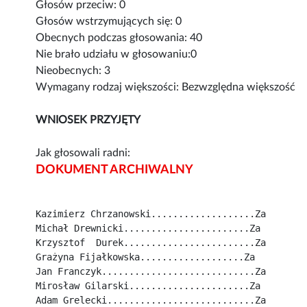
Głosów przeciw: 0
Głosów wstrzymujących się: 0
Obecnych podczas głosowania: 40
Nie brało udziału w głosowaniu:0
Nieobecnych: 3
Wymagany rodzaj większości: Bezwzględna większość
WNIOSEK PRZYJĘTY
Jak głosowali radni:
DOKUMENT ARCHIWALNY
Kazimierz Chrzanowski...................Za
Michał Drewnicki.......................Za
Krzysztof  Durek........................Za
Grażyna Fijałkowska...................Za
Jan Franczyk............................Za
Mirosław Gilarski......................Za
Adam Grelecki...........................Za