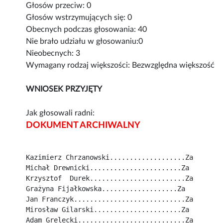
Głosów przeciw: 0
Głosów wstrzymujących się: 0
Obecnych podczas głosowania: 40
Nie brało udziału w głosowaniu:0
Nieobecnych: 3
Wymagany rodzaj większości: Bezwzględna większość
WNIOSEK PRZYJĘTY
Jak głosowali radni:
DOKUMENT ARCHIWALNY
Kazimierz Chrzanowski...................Za
Michał Drewnicki.......................Za
Krzysztof  Durek........................Za
Grażyna Fijałkowska...................Za
Jan Franczyk............................Za
Mirosław Gilarski......................Za
Adam Grelecki...........................Za