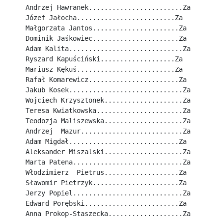
Andrzej Hawranek........................Za
Józef Jałocha.........................Za
Małgorzata Jantos......................Za
Dominik Jaśkowiec......................Za
Adam Kalita.............................Za
Ryszard Kapuściński...................Za
Mariusz Kękuś.........................Za
Rafał Komarewicz.......................Za
Jakub Kosek.............................Za
Wojciech Krzysztonek....................Za
Teresa Kwiatkowska......................Za
Teodozja Maliszewska....................Za
Andrzej  Mazur..........................Za
Adam Migdał............................Za
Aleksander Miszalski....................Za
Marta Patena............................Za
Włodzimierz  Pietrus...................Za
Sławomir Pietrzyk......................Za
Jerzy Popiel............................Za
Edward Porębski........................Za
Anna Prokop-Staszecka...................Za