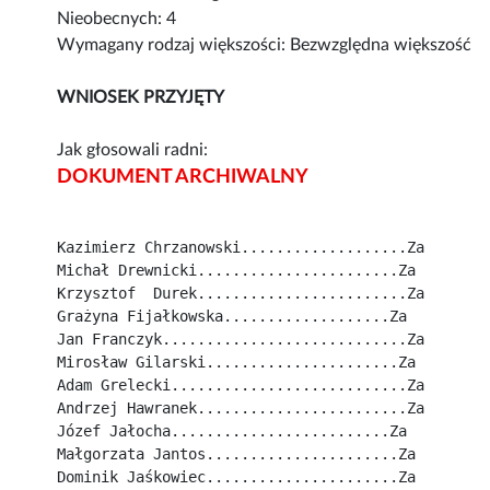
Nieobecnych: 4
Wymagany rodzaj większości: Bezwzględna większość
WNIOSEK PRZYJĘTY
Jak głosowali radni:
DOKUMENT ARCHIWALNY
Kazimierz Chrzanowski...................Za
Michał Drewnicki.......................Za
Krzysztof  Durek........................Za
Grażyna Fijałkowska...................Za
Jan Franczyk............................Za
Mirosław Gilarski......................Za
Adam Grelecki...........................Za
Andrzej Hawranek........................Za
Józef Jałocha.........................Za
Małgorzata Jantos......................Za
Dominik Jaśkowiec......................Za