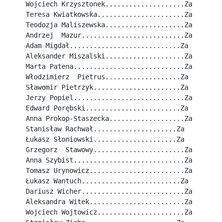
Wojciech Krzysztonek....................Za
Teresa Kwiatkowska......................Za
Teodozja Maliszewska....................Za
Andrzej  Mazur..........................Za
Adam Migdał............................Za
Aleksander Miszalski....................Za
Marta Patena............................Za
Włodzimierz  Pietrus...................Za
Sławomir Pietrzyk......................Za
Jerzy Popiel............................Za
Edward Porębski........................Za
Anna Prokop-Staszecka...................Za
Stanisław Rachwał.....................Za
Łukasz Słoniowski.....................Za
Grzegorz  Stawowy.......................Za
Anna Szybist............................Za
Tomasz Urynowicz........................Za
Łukasz Wantuch.........................Za
Dariusz Wicher..........................Za
Aleksandra Witek........................Za
Wojciech Wojtowicz......................Za