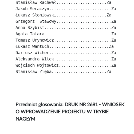
Stanisław Rachwał.....................Za
Jakub Seraczyn..........................Za
Łukasz Słoniowski.....................Za
Grzegorz  Stawowy.......................Za
Anna Szybist............................Za
Agata Tatara............................Za
Tomasz Urynowicz........................Za
Łukasz Wantuch.........................Za
Dariusz Wicher..........................Za
Aleksandra Witek........................Za
Wojciech Wojtowicz......................Za
Stanisław Zięba.......................Za
Przedmiot głosowania: DRUK NR 2681 - WNIOSEK
O WPROWADZENIE PROJEKTU W TRYBIE
NAGŁYM