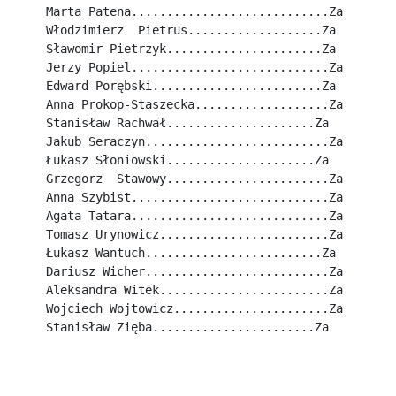
Marta Patena............................Za
Włodzimierz  Pietrus...................Za
Sławomir Pietrzyk......................Za
Jerzy Popiel............................Za
Edward Porębski........................Za
Anna Prokop-Staszecka...................Za
Stanisław Rachwał.....................Za
Jakub Seraczyn..........................Za
Łukasz Słoniowski.....................Za
Grzegorz  Stawowy.......................Za
Anna Szybist............................Za
Agata Tatara............................Za
Tomasz Urynowicz........................Za
Łukasz Wantuch.........................Za
Dariusz Wicher..........................Za
Aleksandra Witek........................Za
Wojciech Wojtowicz......................Za
Stanisław Zięba.......................Za