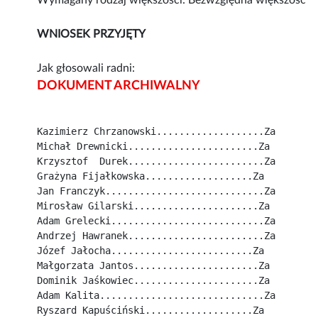
Wymagany rodzaj większości: Bezwzględna większość
WNIOSEK PRZYJĘTY
Jak głosowali radni:
DOKUMENT ARCHIWALNY
Kazimierz Chrzanowski...................Za
Michał Drewnicki.......................Za
Krzysztof  Durek........................Za
Grażyna Fijałkowska...................Za
Jan Franczyk............................Za
Mirosław Gilarski......................Za
Adam Grelecki...........................Za
Andrzej Hawranek........................Za
Józef Jałocha.........................Za
Małgorzata Jantos......................Za
Dominik Jaśkowiec......................Za
Adam Kalita.............................Za
Ryszard Kapuściński...................Za