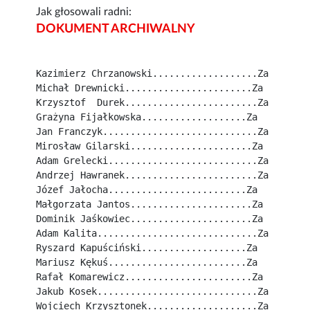
Jak głosowali radni:
DOKUMENT ARCHIWALNY
Kazimierz Chrzanowski...................Za
Michał Drewnicki.......................Za
Krzysztof  Durek........................Za
Grażyna Fijałkowska...................Za
Jan Franczyk............................Za
Mirosław Gilarski......................Za
Adam Grelecki...........................Za
Andrzej Hawranek........................Za
Józef Jałocha.........................Za
Małgorzata Jantos......................Za
Dominik Jaśkowiec......................Za
Adam Kalita.............................Za
Ryszard Kapuściński...................Za
Mariusz Kękuś.........................Za
Rafał Komarewicz.......................Za
Jakub Kosek.............................Za
Wojciech Krzysztonek....................Za