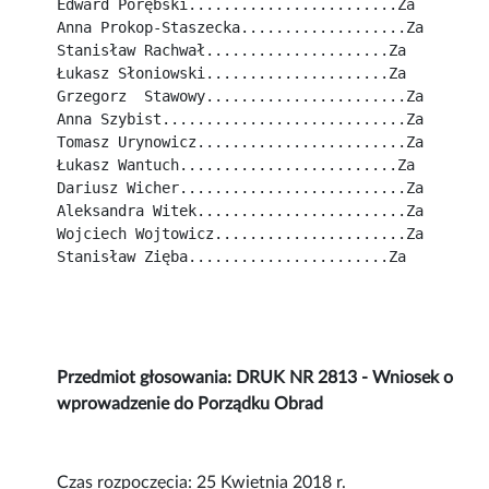
Edward Porębski........................Za
Anna Prokop-Staszecka...................Za
Stanisław Rachwał.....................Za
Łukasz Słoniowski.....................Za
Grzegorz  Stawowy.......................Za
Anna Szybist............................Za
Tomasz Urynowicz........................Za
Łukasz Wantuch.........................Za
Dariusz Wicher..........................Za
Aleksandra Witek........................Za
Wojciech Wojtowicz......................Za
Stanisław Zięba.......................Za
Przedmiot głosowania: DRUK NR 2813 - Wniosek o
wprowadzenie do Porządku Obrad
Czas rozpoczęcia: 25 Kwietnia 2018 r.