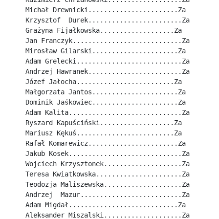
Michał Drewnicki.......................Za
Krzysztof  Durek........................Za
Grażyna Fijałkowska...................Za
Jan Franczyk............................Za
Mirosław Gilarski......................Za
Adam Grelecki...........................Za
Andrzej Hawranek........................Za
Józef Jałocha.........................Za
Małgorzata Jantos......................Za
Dominik Jaśkowiec......................Za
Adam Kalita.............................Za
Ryszard Kapuściński...................Za
Mariusz Kękuś.........................Za
Rafał Komarewicz.......................Za
Jakub Kosek.............................Za
Wojciech Krzysztonek....................Za
Teresa Kwiatkowska......................Za
Teodozja Maliszewska....................Za
Andrzej  Mazur..........................Za
Adam Migdał............................Za
Aleksander Miszalski....................Za