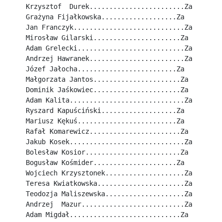
Krzysztof  Durek........................Za
Grażyna Fijałkowska...................Za
Jan Franczyk............................Za
Mirosław Gilarski......................Za
Adam Grelecki...........................Za
Andrzej Hawranek........................Za
Józef Jałocha.........................Za
Małgorzata Jantos......................Za
Dominik Jaśkowiec......................Za
Adam Kalita.............................Za
Ryszard Kapuściński...................Za
Mariusz Kękuś.........................Za
Rafał Komarewicz.......................Za
Jakub Kosek.............................Za
Bolesław Kosior........................Za
Bogusław Kośmider.....................Za
Wojciech Krzysztonek....................Za
Teresa Kwiatkowska......................Za
Teodozja Maliszewska....................Za
Andrzej  Mazur..........................Za
Adam Migdał............................Za