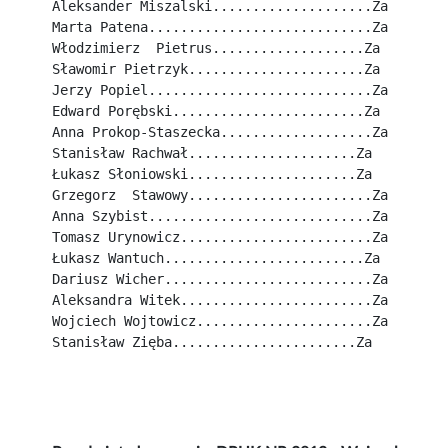
Aleksander Miszalski....................Za
Marta Patena............................Za
Włodzimierz  Pietrus...................Za
Sławomir Pietrzyk......................Za
Jerzy Popiel............................Za
Edward Porębski........................Za
Anna Prokop-Staszecka...................Za
Stanisław Rachwał.....................Za
Łukasz Słoniowski.....................Za
Grzegorz  Stawowy.......................Za
Anna Szybist............................Za
Tomasz Urynowicz........................Za
Łukasz Wantuch.........................Za
Dariusz Wicher..........................Za
Aleksandra Witek........................Za
Wojciech Wojtowicz......................Za
Stanisław Zięba.......................Za