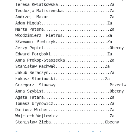
Teresa Kwiatkowska......................Za
Teodozja Maliszewska....................Za
Andrzej  Mazur..........................Za
Adam Migdał............................Za
Marta Patena............................Za
Włodzimierz  Pietrus...................Za
Sławomir Pietrzyk......................Za
Jerzy Popiel............................Obecny
Edward Porębski........................Za
Anna Prokop-Staszecka...................Za
Stanisław Rachwał.....................Za
Jakub Seraczyn..........................Za
Łukasz Słoniowski.....................Za
Grzegorz  Stawowy.......................Przeciw
Anna Szybist............................Obecny
Agata Tatara............................Za
Tomasz Urynowicz........................Za
Dariusz Wicher..........................Za
Wojciech Wojtowicz......................Za
Stanisław Zięba.......................Obecny