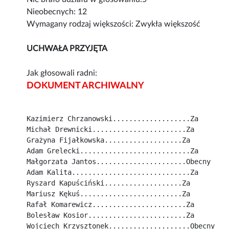
Nieobecnych: 12
Wymagany rodzaj większości: Zwykła większość
UCHWAŁA PRZYJĘTA
Jak głosowali radni:
DOKUMENT ARCHIWALNY
Kazimierz Chrzanowski...................Za
Michał Drewnicki.......................Za
Grażyna Fijałkowska...................Za
Adam Grelecki...........................Za
Małgorzata Jantos......................Obecny
Adam Kalita.............................Za
Ryszard Kapuściński...................Za
Mariusz Kękuś.........................Za
Rafał Komarewicz.......................Za
Bolesław Kosior........................Za
Wojciech Krzysztonek....................Obecny