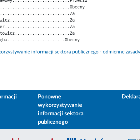
awowy.......................Przeciw
............................Obecny
............................Za
wicz........................Za
er..........................Za
towicz......................Za
ęba.......................Obecny
rzystywanie informacji sektora publicznego - odmienne zasad
ormacji
Ponowne
Deklar
wykorzystywanie
informacji sektora
publicznego