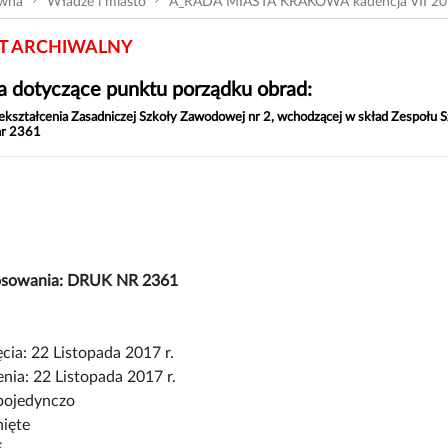
ówna
Władze i miasto
A_RADA MIASTA KRAKOWA kadencja VII 20
 ARCHIWALNY
 dotyczące punktu porządku obrad:
ekształcenia Zasadniczej Szkoły Zawodowej nr 2, wchodzącej w skład Zespołu
nr 2361
łosowania: DRUK NR 2361
cia: 22 Listopada 2017 r.
nia: 22 Listopada 2017 r.
pojedynczo
nięte