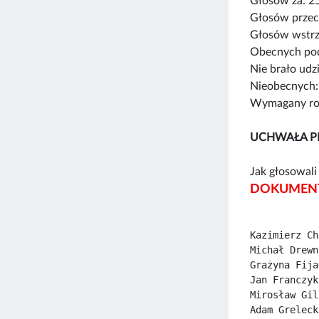
Głosów za: 2
Głosów przec
Głosów wstrz
Obecnych pod
Nie brało udz
Nieobecnych:
Wymagany rod
UCHWAŁA P
Jak głosowali 
DOKUMENT
Kazimierz Ch
Michał Drewn
Grażyna Fija
Jan Franczyk
Mirosław Gil
Adam Greleck