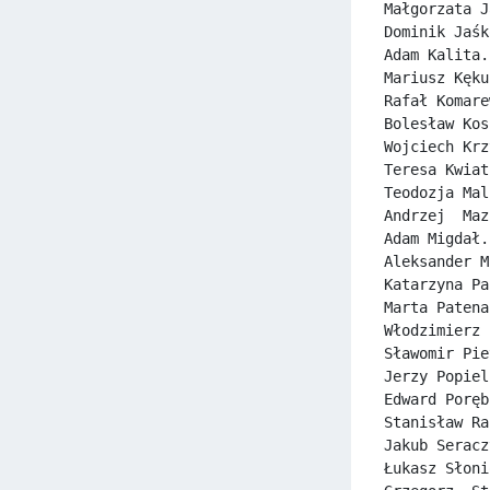
Małgorzata J
Dominik Jaśk
Adam Kalita.
Mariusz Kęku
Rafał Komare
Bolesław Kos
Wojciech Krz
Teresa Kwiat
Teodozja Mal
Andrzej  Maz
Adam Migdał.
Aleksander M
Katarzyna Pa
Marta Patena
Włodzimierz 
Sławomir Pie
Jerzy Popiel
Edward Poręb
Stanisław Ra
Jakub Seracz
Łukasz Słoni