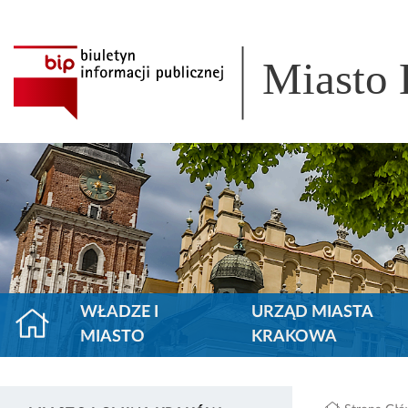
Miasto
WŁADZE I
URZĄD MIASTA
MIASTO
KRAKOWA