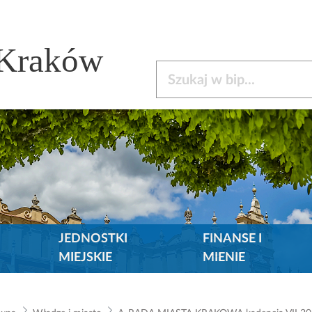
 Kraków
Szukaj w bip
JEDNOSTKI
FINANSE I
MIEJSKIE
MIENIE