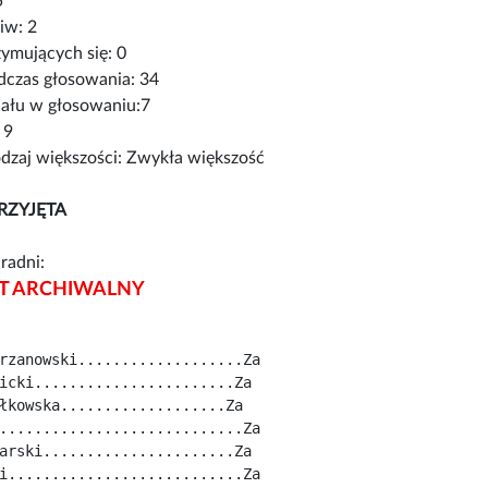
5
iw: 2
ymujących się: 0
czas głosowania: 34
iału w głosowaniu:7
 9
zaj większości: Zwykła większość
RZYJĘTA
radni:
 ARCHIWALNY
rzanowski...................Za
icki.......................Za
łkowska...................Za
............................Za
arski......................Za
i...........................Za