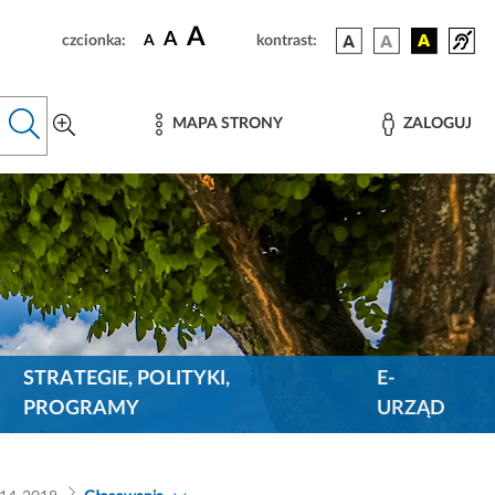
A
A
czcionka:
A
kontrast:
MAPA STRONY
ZALOGUJ
STRATEGIE, POLITYKI,
E-
PROGRAMY
URZĄD