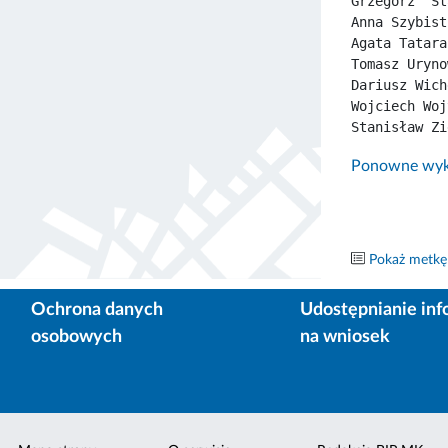
Grzegorz  St
Anna Szybist
Agata Tatara
Tomasz Uryno
Dariusz Wich
Wojciech Woj
Stanisław Zi
Ponowne wyko
Pokaż metkę
Ochrona danych
Udostępnianie inf
osobowych
na wniosek