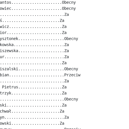
antos......................Obecny
owiec......................Obecny
............................Za
ś.........................Za
wicz.......................Za
ior........................Za
ysztonek....................Obecny
kowska......................Za
iszewska....................Za
ur..........................Za
...........................Za
iszalski....................Obecny
bian........................Przeciw
............................Za
 Pietrus...................Za
trzyk......................Za
............................Obecny
ski........................Za
chwał.....................Za
yn..........................Za
owski.....................Za