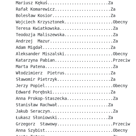
Mariusz Kękuś.........................Za
Rafał Komarewicz.......................Za
Bolesław Kosior........................Za
Wojciech Krzysztonek....................Obecny
Teresa Kwiatkowska......................Za
Teodozja Maliszewska....................Za
Andrzej  Mazur..........................Za
Adam Migdał............................Za
Aleksander Miszalski....................Obecny
Katarzyna Pabian........................Przeciw
Marta Patena............................Za
Włodzimierz  Pietrus...................Za
Sławomir Pietrzyk......................Za
Jerzy Popiel............................Obecny
Edward Porębski........................Za
Anna Prokop-Staszecka...................Za
Stanisław Rachwał.....................Za
Jakub Seraczyn..........................Za
Łukasz Słoniowski.....................Za
Grzegorz  Stawowy.......................Przeciw
Anna Szybist............................Obecny