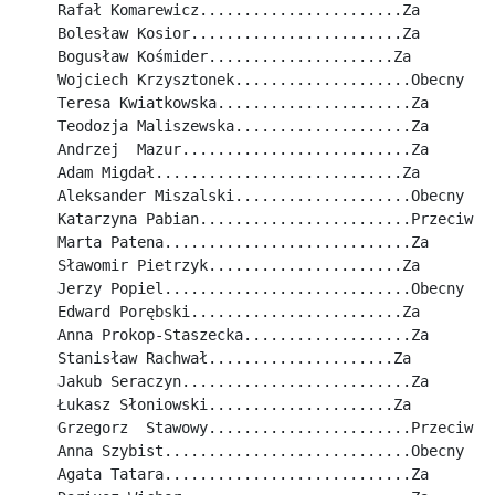
Rafał Komarewicz.......................Za
Bolesław Kosior........................Za
Bogusław Kośmider.....................Za
Wojciech Krzysztonek....................Obecny
Teresa Kwiatkowska......................Za
Teodozja Maliszewska....................Za
Andrzej  Mazur..........................Za
Adam Migdał............................Za
Aleksander Miszalski....................Obecny
Katarzyna Pabian........................Przeciw
Marta Patena............................Za
Sławomir Pietrzyk......................Za
Jerzy Popiel............................Obecny
Edward Porębski........................Za
Anna Prokop-Staszecka...................Za
Stanisław Rachwał.....................Za
Jakub Seraczyn..........................Za
Łukasz Słoniowski.....................Za
Grzegorz  Stawowy.......................Przeciw
Anna Szybist............................Obecny
Agata Tatara............................Za