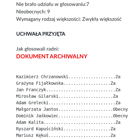
Nie brało udziału w głosowaniu:7
Nieobecnych: 9
Wymagany rodzaj większości: Zwykła większość
UCHWAŁA PRZYJĘTA
Jak głosowali radni:
DOKUMENT ARCHIWALNY
Kazimierz Chrzanowski...................Za
Grażyna Fijałkowska...................Za
Jan Franczyk............................Za
Mirosław Gilarski......................Za
Adam Grelecki...........................Za
Małgorzata Jantos......................Obecny
Dominik Jaśkowiec......................Obecny
Adam Kalita.............................Za
Ryszard Kapuściński...................Za
Mariusz Kękuś.........................Za