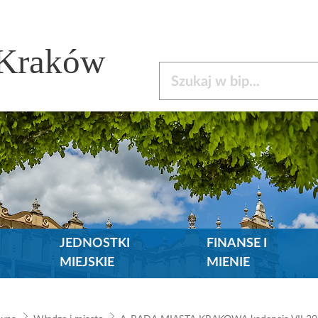
 Kraków
Szukaj w bip
JEDNOSTKI
FINANSE I
MIEJSKIE
MIENIE