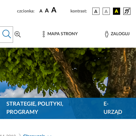
A
A
czcionka:
A
kontrast:
MAPA STRONY
ZALOGUJ
STRATEGIE, POLITYKI,
E-
PROGRAMY
URZĄD