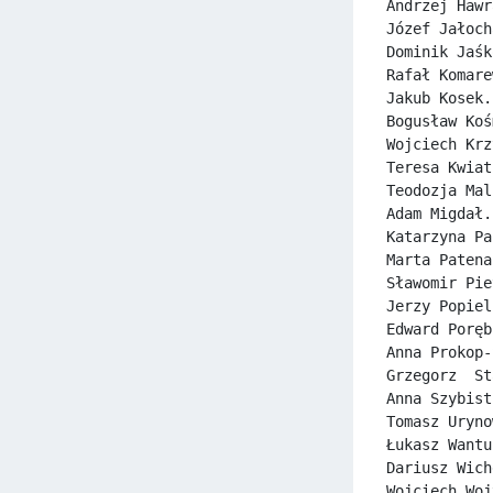
Andrzej Hawr
Józef Jałoch
Dominik Jaśk
Rafał Komare
Jakub Kosek.
Bogusław Koś
Wojciech Krz
Teresa Kwiat
Teodozja Mal
Adam Migdał.
Katarzyna Pa
Marta Patena
Sławomir Pie
Jerzy Popiel
Edward Poręb
Anna Prokop-
Grzegorz  St
Anna Szybist
Tomasz Uryno
Łukasz Wantu
Dariusz Wich
Wojciech Woj