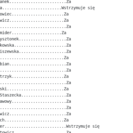
anek........................Za
a.........................Wstrzymuje się
owiec......................Za
wicz.......................Za
............................Za
mider.....................Za
ysztonek....................Za
kowska......................Za
iszewska....................Za
...........................Za
bian........................Za
............................Za
trzyk......................Za
............................Za
ski........................Za
Staszecka...................Za
awowy.......................Za
............................Za
wicz........................Za
ch.........................Za
er..........................Wstrzymuje się
towicz......................Za