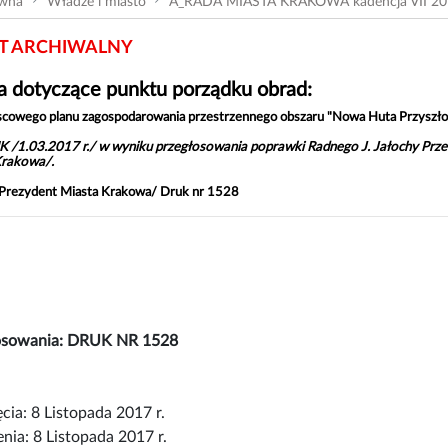
ówna
Władze i miasto
A_RADA MIASTA KRAKOWA kadencja VII 20
 ARCHIWALNY
 dotyczące punktu porządku obrad:
scowego planu zagospodarowania przestrzennego obszaru "Nowa Huta Przyszłoś
K /1.03.2017 r./ w wyniku przegłosowania poprawki Radnego J. Jałochy Przew
Krakowa/.
 Prezydent Miasta Krakowa/ Druk nr 1528
łosowania: DRUK NR 1528
cia: 8 Listopada 2017 r.
nia: 8 Listopada 2017 r.