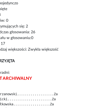
pojedynczo
nięte
4
iw: 0
ymujących się: 2
czas głosowania: 26
iału w głosowaniu:0
 17
zaj większości: Zwykła większość
RZYJĘTA
radni:
 ARCHIWALNY
rzanowski...................Za
icki.......................Za
łkowska...................Za