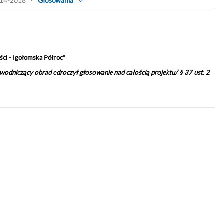
14-2018
Głosowania
ci - Igołomska Północ"
odniczący obrad odroczył głosowanie nad całością projektu/ § 37 ust. 2