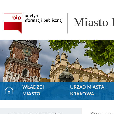
Miasto
WŁADZE I
URZĄD MIASTA
MIASTO
KRAKOWA