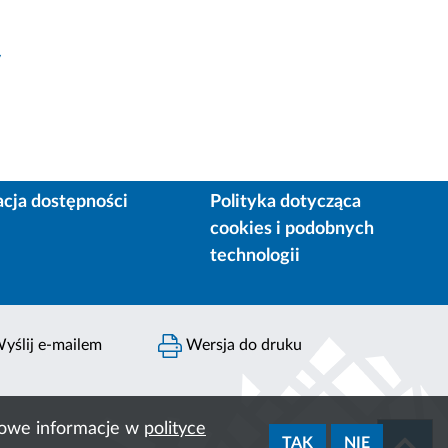
y
acja dostępności
Polityka dotycząca
cookies i podobnych
technologii
yślij e-mailem
Wersja do druku
ółowe informacje w
polityce
TAK
NIE