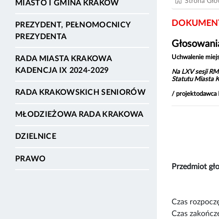
Strona Gł
MIASTO I GMINA KRAKÓW
DOKUMENT
PREZYDENT, PEŁNOMOCNICY
PREZYDENTA
Głosowania
Uchwalenie miej
RADA MIASTA KRAKOWA
KADENCJA IX 2024-2029
Na LXV sesji RM
Statutu Miasta 
RADA KRAKOWSKICH SENIORÓW
/ projektodawca
MŁODZIEŻOWA RADA KRAKOWA
DZIELNICE
PRAWO
Przedmiot g
Czas rozpoczę
Czas zakończe