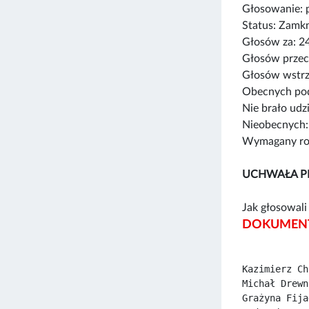
Głosowanie: 
Status: Zamk
Głosów za: 2
Głosów przec
Głosów wstrz
Obecnych pod
Nie brało udz
Nieobecnych:
Wymagany rod
UCHWAŁA P
Jak głosowali 
DOKUMENT
Kazimierz Ch
Michał Drewn
Grażyna Fija