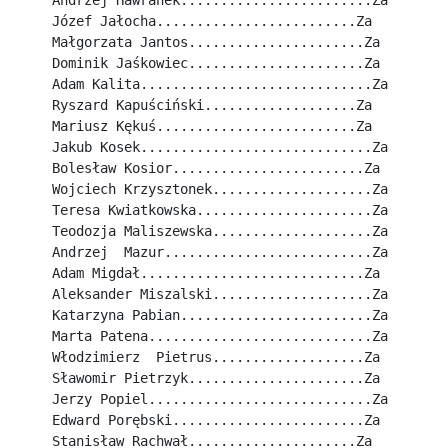
Andrzej Hawranek........................Za
Józef Jałocha.........................Za
Małgorzata Jantos......................Za
Dominik Jaśkowiec......................Za
Adam Kalita.............................Za
Ryszard Kapuściński...................Za
Mariusz Kękuś.........................Za
Jakub Kosek.............................Za
Bolesław Kosior........................Za
Wojciech Krzysztonek....................Za
Teresa Kwiatkowska......................Za
Teodozja Maliszewska....................Za
Andrzej  Mazur..........................Za
Adam Migdał............................Za
Aleksander Miszalski....................Za
Katarzyna Pabian........................Za
Marta Patena............................Za
Włodzimierz  Pietrus...................Za
Sławomir Pietrzyk......................Za
Jerzy Popiel............................Za
Edward Porębski........................Za
Stanisław Rachwał.....................Za