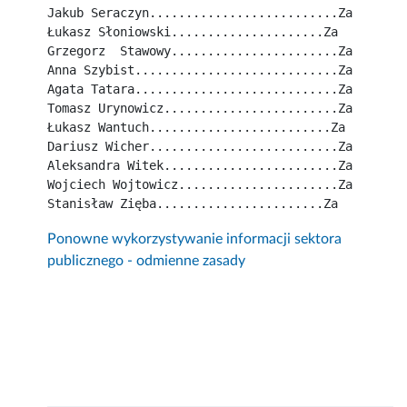
Jakub Seraczyn..........................Za
Łukasz Słoniowski.....................Za
Grzegorz  Stawowy.......................Za
Anna Szybist............................Za
Agata Tatara............................Za
Tomasz Urynowicz........................Za
Łukasz Wantuch.........................Za
Dariusz Wicher..........................Za
Aleksandra Witek........................Za
Wojciech Wojtowicz......................Za
Stanisław Zięba.......................Za
Ponowne wykorzystywanie informacji sektora
publicznego - odmienne zasady