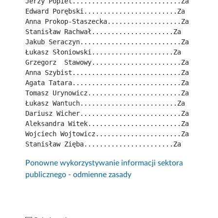
Jerzy Popiel............................Za
Edward Porębski........................Za
Anna Prokop-Staszecka...................Za
Stanisław Rachwał.....................Za
Jakub Seraczyn..........................Za
Łukasz Słoniowski.....................Za
Grzegorz  Stawowy.......................Za
Anna Szybist............................Za
Agata Tatara............................Za
Tomasz Urynowicz........................Za
Łukasz Wantuch.........................Za
Dariusz Wicher..........................Za
Aleksandra Witek........................Za
Wojciech Wojtowicz......................Za
Stanisław Zięba.......................Za
Ponowne wykorzystywanie informacji sektora
publicznego - odmienne zasady