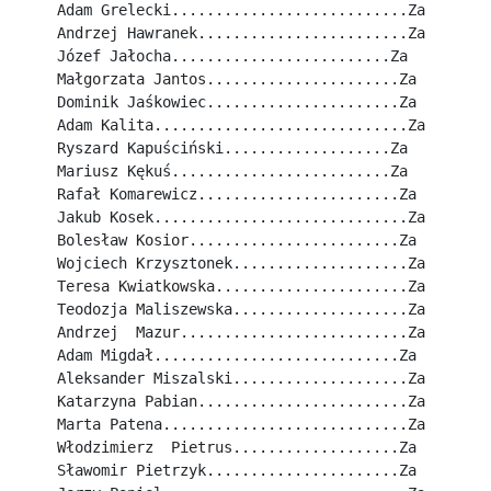
Adam Grelecki...........................Za
Andrzej Hawranek........................Za
Józef Jałocha.........................Za
Małgorzata Jantos......................Za
Dominik Jaśkowiec......................Za
Adam Kalita.............................Za
Ryszard Kapuściński...................Za
Mariusz Kękuś.........................Za
Rafał Komarewicz.......................Za
Jakub Kosek.............................Za
Bolesław Kosior........................Za
Wojciech Krzysztonek....................Za
Teresa Kwiatkowska......................Za
Teodozja Maliszewska....................Za
Andrzej  Mazur..........................Za
Adam Migdał............................Za
Aleksander Miszalski....................Za
Katarzyna Pabian........................Za
Marta Patena............................Za
Włodzimierz  Pietrus...................Za
Sławomir Pietrzyk......................Za