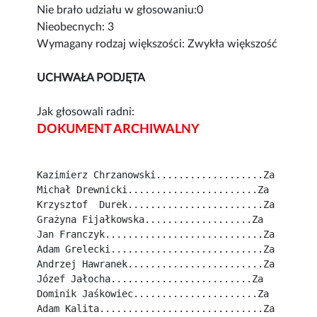
Nie brało udziału w głosowaniu:0
Nieobecnych: 3
Wymagany rodzaj większości: Zwykła większość
UCHWAŁA PODJĘTA
Jak głosowali radni:
DOKUMENT ARCHIWALNY
Kazimierz Chrzanowski...................Za
Michał Drewnicki.......................Za
Krzysztof  Durek........................Za
Grażyna Fijałkowska...................Za
Jan Franczyk............................Za
Adam Grelecki...........................Za
Andrzej Hawranek........................Za
Józef Jałocha.........................Za
Dominik Jaśkowiec......................Za
Adam Kalita.............................Za