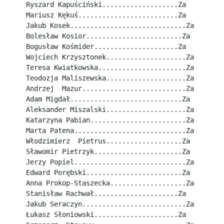
Ryszard Kapuściński...................Za
Mariusz Kękuś.........................Za
Jakub Kosek.............................Za
Bolesław Kosior........................Za
Bogusław Kośmider.....................Za
Wojciech Krzysztonek....................Za
Teresa Kwiatkowska......................Za
Teodozja Maliszewska....................Za
Andrzej  Mazur..........................Za
Adam Migdał............................Za
Aleksander Miszalski....................Za
Katarzyna Pabian........................Za
Marta Patena............................Za
Włodzimierz  Pietrus...................Za
Sławomir Pietrzyk......................Za
Jerzy Popiel............................Za
Edward Porębski........................Za
Anna Prokop-Staszecka...................Za
Stanisław Rachwał.....................Za
Jakub Seraczyn..........................Za
Łukasz Słoniowski.....................Za